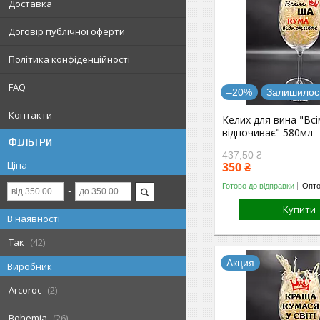
Доставка
Договір публічної оферти
Політика конфіденційності
FAQ
–20%
Залишилось
Контакти
Келих для вина "Вс
відпочиває" 580мл
ФІЛЬТРИ
437,50 ₴
Ціна
350 ₴
Готово до відправки
Опто
Купити
В наявності
Так
42
Акция
Виробник
Arcoroc
2
Bohemia
26