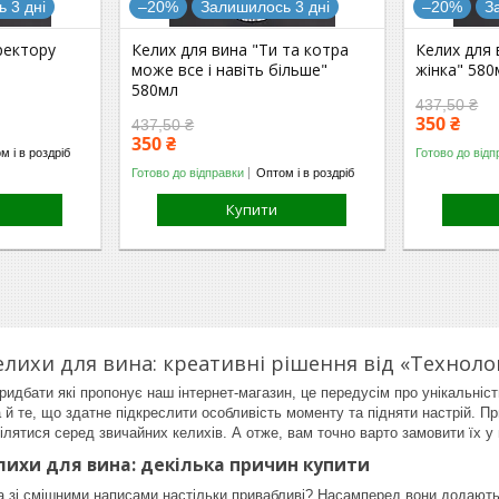
 3 дні
–20%
Залишилось 3 дні
–20%
З
ректору
Келих для вина "Ти та котра
Келих для
може все і навіть більше"
жінка" 580
580мл
437,50 ₴
350 ₴
437,50 ₴
350 ₴
м і в роздріб
Готово до відп
Готово до відправки
Оптом і в роздріб
Купити
елихи для вина: креативні рішення від «Технолог
придбати які пропонує наш інтернет-магазин, це передусім про унікальніс
а й те, що здатне підкреслити особливість моменту та підняти настрій. П
ілятися серед звичайних келихів. А отже, вам точно варто замовити їх у
лихи для вина: декілька причин купити
 зі смішними написами настільки привабливі? Насамперед вони додають 