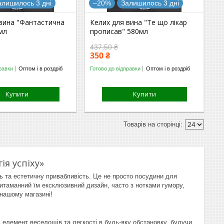
алишилось 3 дні
–20%
Залишилось 3 дні
 вина "Фантастична
Келих для вина "Те що лікар
мл
прописав" 580мл
437,50 ₴
350 ₴
равки
Оптом і в роздріб
Готово до відправки
Оптом і в роздріб
Купити
Купити
ія успіху»
ть та естетичну привабливість. Це не просто посудини для
ритаманний їм ексклюзивний дизайн, часто з нотками гумору,
 нашому магазині!
елемент веселощів та легкості в будь-яку обстановку, будучи