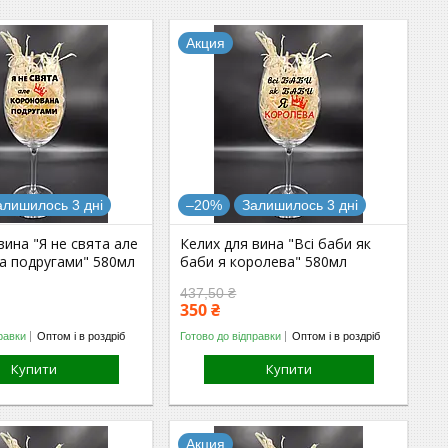
Акция
алишилось 3 дні
–20%
Залишилось 3 дні
вина "Я не свята але
Келих для вина "Всі баби як
а подругами" 580мл
баби я королева" 580мл
437,50 ₴
350 ₴
равки
Оптом і в роздріб
Готово до відправки
Оптом і в роздріб
Купити
Купити
Акция