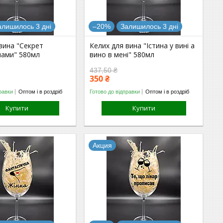
алишилось 3 дні
–20%
Залишилось 3 дні
вина "Секрет
Келих для вина "Істина у вині а
мами" 580мл
вино в мені" 580мл
437,50 ₴
350 ₴
равки
Оптом і в роздріб
Готово до відправки
Оптом і в роздріб
Купити
Купити
Акция