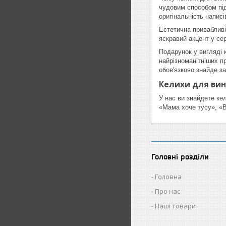
чудовим способом підн
оригінальність напис
Естетична привабливі
яскравий акцент у сер
Подарунок у вигляді к
найрізноманітніших п
обов'язково знайде з
Келихи для вин
У нас ви знайдете ке
«Мама хоче тусу», «В
Головні розділи
Головна
Про нас
Наші товари