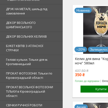
ДРУК НА МЕТАЛІ, шильд під
Новинка
замовлення
ДЕКОР ВЕСІЛЬНОГО
ШАМПАНСЬКОГО
ДЕКОР ВЕСІЛЬНИХ КЕЛИХІВ
БУКЕТ КВІТІВ З АТЛАСНОЇ
–20%
Залишилось
СТРІЧКИ
Келих для вина "Ко
Гелієві кульки. Тільки для м.
ночі" 580мл
Кропивницький
437,50 ₴
ПРОКАТ ФОТОЗОНИ. Тільки по
350 ₴
Кіровоградській області
Готово до відправки
Опто
ПРОКАТ ВЕСІЛЬНОЇ ФОТОЗОНИ
Купити
ТІЛЬКИ в Кіровоградській
області
СВІЧКИ РУЧНОЇ РОБОТИ
Акция