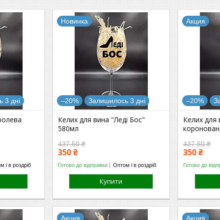
Новинка
Акция
 3 дні
–20%
Залишилось 3 дні
–20%
З
ролева
Келих для вина "Леді Бос"
Келих для 
580мл
коронован
437,50 ₴
437,50 ₴
350 ₴
350 ₴
м і в роздріб
Готово до відправки
Оптом і в роздріб
Готово до відп
Купити
Акция
Акция