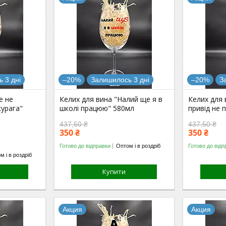
 3 дні
–20%
Залишилось 3 дні
–20%
З
е не
Келих для вина "Налий ще я в
Келих для 
курага"
школі працюю" 580мл
привід не 
437,50 ₴
437,50 ₴
350 ₴
350 ₴
Готово до відправки
Оптом і в роздріб
Готово до відп
м і в роздріб
Купити
Акция
Акция