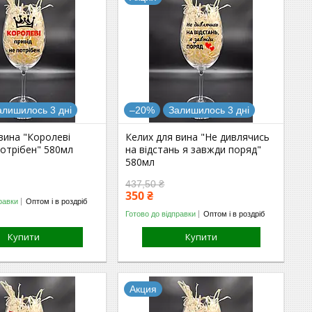
алишилось 3 дні
–20%
Залишилось 3 дні
вина "Королеві
Келих для вина "Не дивлячись
потрібен" 580мл
на відстань я завжди поряд"
580мл
437,50 ₴
350 ₴
равки
Оптом і в роздріб
Готово до відправки
Оптом і в роздріб
Купити
Купити
Акция