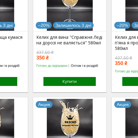
 3 дні
–20%
Залишилось 3 дні
–20%
З
аща кумася
Келих для вина "Справжня Леді
Келих для 
на дорозі не валяється" 580мл
п'яна я пр
580мл
437,50 ₴
350 ₴
437,50 ₴
350 ₴
м і в роздріб
Готово до відправки
Оптом і в роздріб
Готово до відп
Купити
Акция
Акция