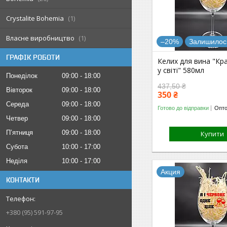
Crystalite Bohemia
1
Власне виробництво
1
–20%
Залишилось
ГРАФІК РОБОТИ
Келих для вина "Кр
у світі" 580мл
Понеділок
09:00
18:00
437,50 ₴
Вівторок
09:00
18:00
350 ₴
Середа
09:00
18:00
Готово до відправки
Опто
Четвер
09:00
18:00
Пʼятниця
09:00
18:00
Купити
Субота
10:00
17:00
Неділя
10:00
17:00
Акция
КОНТАКТИ
+380 (95) 591-97-95