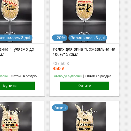
алишилось 3 дні
–20%
Залишилось 3 дні
вина "Гуляємо до
Келих для вина "Божевільна на
0мл
100%" 580мл
437,50 ₴
350 ₴
равки
Оптом і в роздріб
Готово до відправки
Оптом і в роздріб
Купити
Купити
Акция