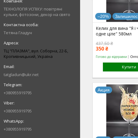
ТЕХНОЛОГІЯ УСПІХУ: повітряні
кульки, фотозони, декор на свято
–20%
Залишилось
Келих для вина "Я і
Тетяна Гладун
одне ціле" 580мл
437,50 ₴
350 ₴
ТЦ "ПЛАЗМА", вул. Соборна, 22-Б,
Кропивницький, Україна
Готово до відправки
Опто
Купити
tatgladun@ukr.net
Акция
+380955919795
+380955919795
+380955919795