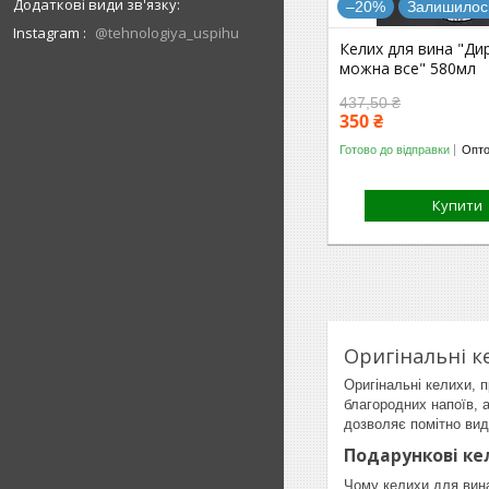
–20%
Залишилось
Instagram
@tehnologiya_uspihu
Келих для вина "Ди
можна все" 580мл
437,50 ₴
350 ₴
Готово до відправки
Опто
Купити
Оригінальні к
Оригінальні келихи, 
благородних напоїв, 
дозволяє помітно вид
Подарункові ке
Чому келихи для вина