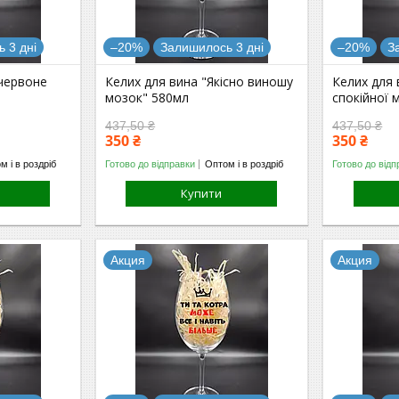
 3 дні
–20%
Залишилось 3 дні
–20%
З
 червоне
Келих для вина "Якісно виношу
Келих для 
мозок" 580мл
спокійної 
437,50 ₴
437,50 ₴
350 ₴
350 ₴
м і в роздріб
Готово до відправки
Оптом і в роздріб
Готово до відп
Купити
Акция
Акция