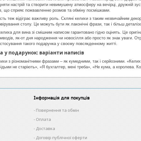
яти настрій та створити невимушену атмосферу на вечірці, дружній зустрі
ів, що сприяє пожвавленню розмов та обміну посмішками.
сть теж відіграє важливу роль. Скляні келихи з таким незвичайним дек
вірування столу. Це можуть бути як лаконічні фрази, так і більш деталізо
елиха для вина зі смішним написом гарантовано гідно оцінять. Це оригін
риводів, як-от дня народження чи новосілля або просто як знак уваги. 
астосування такого подарунка у своєму повсякденному житті.
а у подарунок: варіанти написів
лихи з різноманітними фразами – як кумедними, так і серйозними. «Кели
ідьми не старіють», «Я бухгалтер, мені треба», «Не кума, а королева. Ко
Інформація для покупців
Повернення та обмін
Оплата
Доставка
Договір публічної оферти