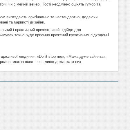
чі чи сімейній вечері. Гості неодмінно оцінять гумор та
ором виглядають оригінально та нестандартно, додаючи
вані та барвисті дизайни.
альний і практичний презент, який підійде для
Отримувач точно буде приємно вражений креативним підходом і
х щасливої людини», «Don't stop me», «Мама дуже зайнята»,
ролеві можна все» – ось лише декілька із них.