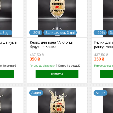
 3 дні
–20%
Залишилось 3 дні
–20%
З
ім ша кума
Келих для вина "А хлопці
Келих для 
будуть?" 580мл
ранку" 58
437,50 ₴
437,50 ₴
350 ₴
350 ₴
м і в роздріб
Готово до відправки
Оптом і в роздріб
Готово до відп
Купити
Акция
Акция