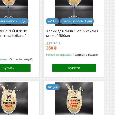
алишилось 3 дні
–20%
Залишилось 3 дні
вина "Ой я ж не
Келих для вина "Без 5 хвилин
осто за#обана"
мілфа" 580мл
437,50 ₴
350 ₴
Готово до відправки
Оптом і в роздріб
равки
Оптом і в роздріб
Купити
Купити
Акция