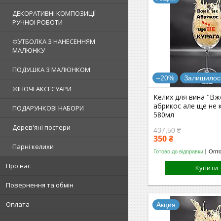
ДЕКОРАТИВНІ КОМПОЗИЦІЇ
РУЧНОЇ РОБОТИ
ФУТБОЛКА З НАНЕСЕННЯМ
МАЛЮНКУ
ПОДУШКА З МАЛЮНКОМ
–20%
Залишилось
ЖІНОЧІ АКСЕСУАРИ
Келих для вина "Вж
абрикос але ще не 
ПОДАРУНКОВІ НАБОРИ
580мл
Дерев'яні постери
437,50 ₴
350 ₴
Парні келихи
Готово до відправки
Опто
Про нас
Купити
Повернення та обмін
Оплата
Акция