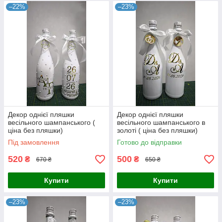
–22%
–23%
Декор однієї пляшки
Декор однієї пляшки
весільного шампанського (
весільного шампанського в
ціна без пляшки)
золоті ( ціна без пляшки)
передоплата
передоплата
Під замовлення
Готово до відправки
520
500
₴
₴
670 ₴
650 ₴
Купити
Купити
–23%
–23%