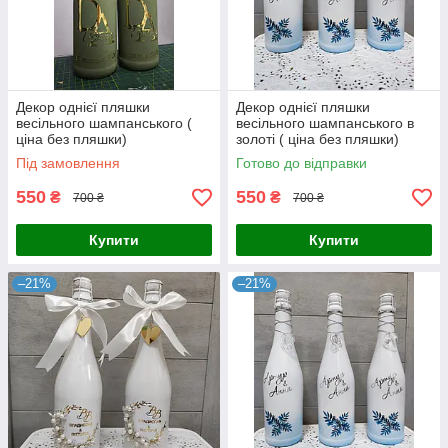
Декор однієї пляшки
Декор однієї пляшки
весільного шампанського (
весільного шампанського в
ціна без пляшки)
золоті ( ціна без пляшки)
передоплата
Під замовлення
Готово до відправки
550
550
₴
₴
700 ₴
700 ₴
Купити
Купити
–21%
–21%