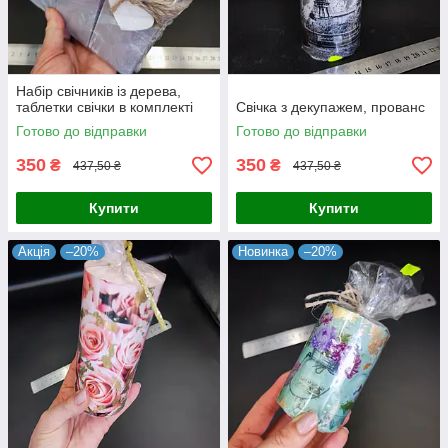
Набір свічників із дерева,
таблетки свічки в комплекті
Свічка з декупажем, прованс
Готово до відправки
Готово до відправки
350
350
₴
₴
437,50 ₴
437,50 ₴
Купити
Купити
Акція
–20%
Новинка
–20%