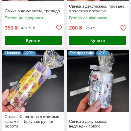
Свічка з декупажем, прованс
Свічка з декупажем, троянда
з золотою поталлю
Готово до відправки
Готово до відправки
350
200
₴
₴
437,50 ₴
250 ₴
Купити
Купити
Новинка
–20%
Топ продажів
–20%
Свічка "Фіолетова з жовтими
квітами" | Декупаж ручної
Свічка з декупажем,
роботи
ведмедик срібло