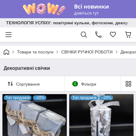
ТЕХНОЛОГІЯ УСПІХУ: повітряні кульки, фотозони, декор на
Товари та послуги
СВІЧКИ РУЧНОЇ РОБОТИ
Декорат
Декоративні свічки
Сортування
0
Фільтри
Топ продажів
–20%
Топ продажів
–20%