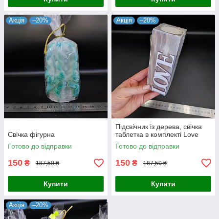
Акція
–20%
Акція
–20%
Підсвічник із дерева, свічка
Свічка фігурна
таблетка в комплекті Love
Готово до відправки
Готово до відправки
150
150
₴
₴
187,50 ₴
187,50 ₴
Купити
Купити
Акція
–20%