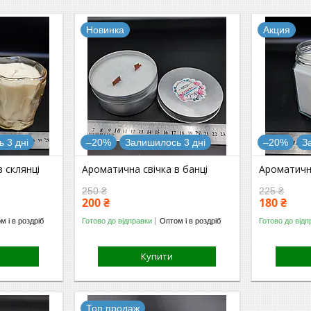
Новинка
Акция
 3 дні
–20%
Залишилось 3 дні
–20%
З
 склянці
Ароматична свічка в банці
Ароматична
250 ₴
225 ₴
200 ₴
180 ₴
м і в роздріб
Готово до відправки
Оптом і в роздріб
Готово до відп
Купити
Топ продаж