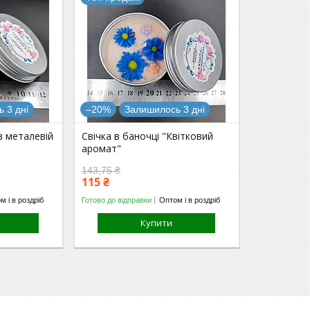
 3 дні
–20%
Залишилось 3 дні
в металевій
Свічка в баночці "Квітковий
аромат"
143,75 ₴
115 ₴
м і в роздріб
Готово до відправки
Оптом і в роздріб
Купити