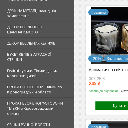
ДРУК НА МЕТАЛІ, шильд під
Новинка
замовлення
ДЕКОР ВЕСІЛЬНОГО
ШАМПАНСЬКОГО
ДЕКОР ВЕСІЛЬНИХ КЕЛИХІВ
БУКЕТ КВІТІВ З АТЛАСНОЇ
–20%
Залишилось
СТРІЧКИ
Ароматична свічка в
Гелієві кульки. Тільки для м.
Кропивницький
306,25 ₴
245 ₴
ПРОКАТ ФОТОЗОНИ. Тільки по
Готово до відправки
Опто
Кіровоградській області
ПРОКАТ ВЕСІЛЬНОЇ ФОТОЗОНИ
Купити
ТІЛЬКИ в Кіровоградській
області
СВІЧКИ РУЧНОЇ РОБОТИ
Новинка