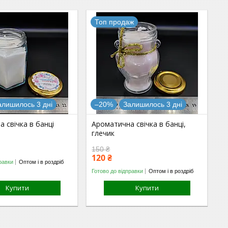
Топ продаж
алишилось 3 дні
–20%
Залишилось 3 дні
 свічка в банці
Ароматична свічка в банці,
глечик
150 ₴
120 ₴
равки
Оптом і в роздріб
Готово до відправки
Оптом і в роздріб
Купити
Купити