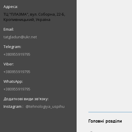
ТЦ "ПЛАЗМА", вул. Соборна, 22-Б,
Кропивницький, Україна
tatgladun@ukr.net
+380955919795
+380955919795
+380955919795
Instagram
@tehnologiya_uspihu
Головні розділи