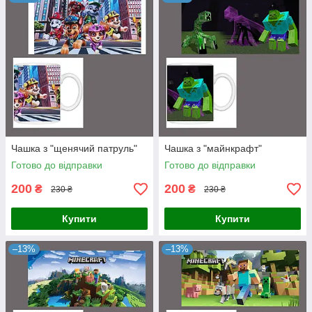
Чашка з "щенячий патруль"
Чашка з "майнкрафт"
Готово до відправки
Готово до відправки
200
200
₴
₴
230 ₴
230 ₴
Купити
Купити
–13%
–13%