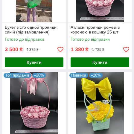
Букет з сто одной троянди,
Атласні троянди рожеві з
синій (під замовлення)
короною в кошику 25 шт
Готово до відправки
Готово до відправки
3 500
1 380
₴
₴
4 375 ₴
1 725 ₴
Купити
Купити
Топ продажів
–20%
Новинка
–20%