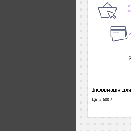
✔
м
✔

Інформація дл
Ціна:
500 ₴