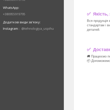
✅ Якість,
+380955919795
Вся продукція 
стандартам і в
Instagram
@tehnologiya_uspihu
деталей.
✅
Доставка
🚚 Працюємо по
📦 Допоможемо 