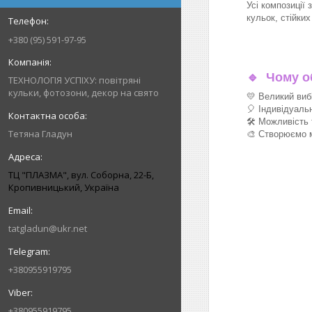
Усі композиції 
кульок, стійки
+380 (95) 591-97-95
🔹
Чому об
ТЕХНОЛОГІЯ УСПІХУ: повітряні
кульки, фотозони, декор на свято
💛 Великий виб
🎈 Індивідуаль
🛠 Можливість 
Тетяна Гладун
🎨 Створюємо м
ТЦ "ПЛАЗМА", вул. Соборна, 22-Б,
Кропивницький, Україна
tatgladun@ukr.net
+380955919795
+380955919795