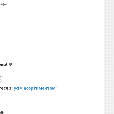
кафе
уки!
💬
hu
)
теся зі
усім асортиментом!
_______
🔥