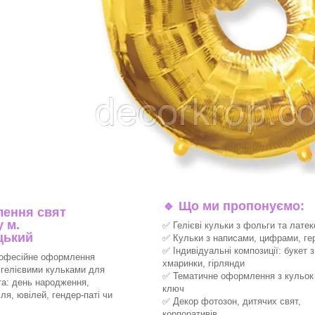
🔹
Що ми пропонуємо:
ення свят
 м.
✅ Гелієві кульки з фольги та латек
цький
✅ Кульки з написами, цифрами, ге
✅ Індивідуальні композиції: букет з
офесійне оформлення
хмаринки, гірлянди
 гелієвими кульками для
✅ Тематичне оформлення з кульок 
та: день народження,
ключ
ля, ювілей, гендер-паті чи
✅ Декор фотозон, дитячих свят,
корпоративів