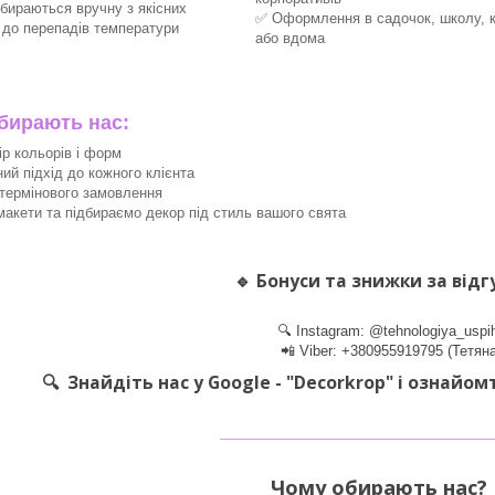
збираються вручну з якісних
✅ Оформлення в садочок, школу, 
х до перепадів температури
або вдома
ирають нас:
ір кольорів і форм
ний підхід до кожного клієнта
термінового замовлення
акети та підбираємо декор під стиль вашого свята
🔹
Бонуси та знижки за відг
🔍 Instagram: @tehnologiya_uspi
📲 Viber: +380955919795 (Тетяна
🔍 Знайдіть нас у Google - "Decorkrop" і ознайом
________________________
Чому обирають нас? 