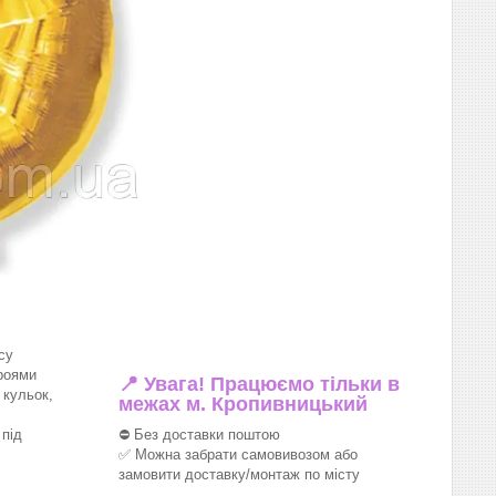
су
роями
📍 Увага! Працюємо тільки в
 кульок,
межах м. Кропивницький
під
⛔ Без доставки поштою
✅ Можна забрати самовивозом або
замовити доставку/монтаж по місту