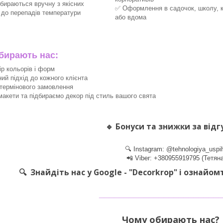
збираються вручну з якісних
✅ Оформлення в садочок, школу, 
х до перепадів температури
або вдома
ирають нас:
ір кольорів і форм
ний підхід до кожного клієнта
термінового замовлення
акети та підбираємо декор під стиль вашого свята
🔹
Бонуси та знижки за відг
🔍 Instagram: @tehnologiya_uspi
📲 Viber: +380955919795 (Тетяна
🔍 Знайдіть нас у Google - "Decorkrop" і ознайом
________________________
Чому обирають нас? 