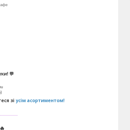
кафе
уки!
💬
hu
)
теся зі
усім асортиментом!
_______
🔥