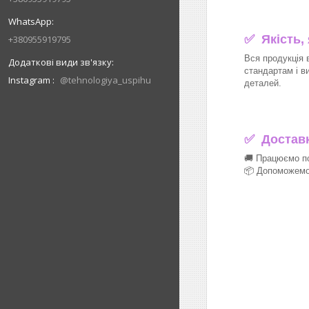
✅ Якість,
+380955919795
Вся продукція 
стандартам і в
Instagram
@tehnologiya_uspihu
деталей.
✅
Доставка
🚚 Працюємо по
📦 Допоможемо 