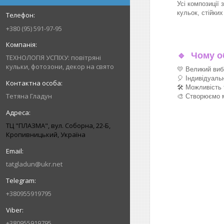
Усі композиції 
кульок, стійки
+380 (95) 591-97-95
🔹
Чому об
ТЕХНОЛОГІЯ УСПІХУ: повітряні
кульки, фотозони, декор на свято
💛 Великий виб
🎈 Індивідуаль
🛠 Можливість 
Тетяна Гладун
🎨 Створюємо м
ТЦ "ПЛАЗМА", вул. Соборна, 22-Б,
Кропивницький, Україна
tatgladun@ukr.net
+380955919795
+380955919795