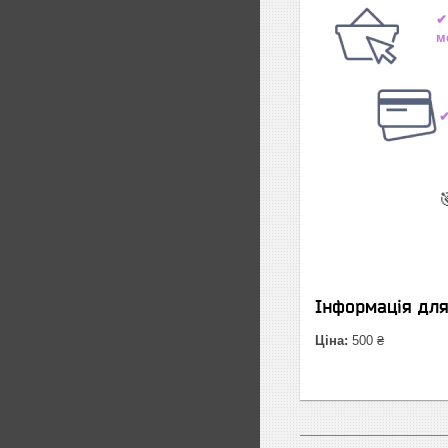
✔
м
✔

Інформація дл
Ціна:
500 ₴