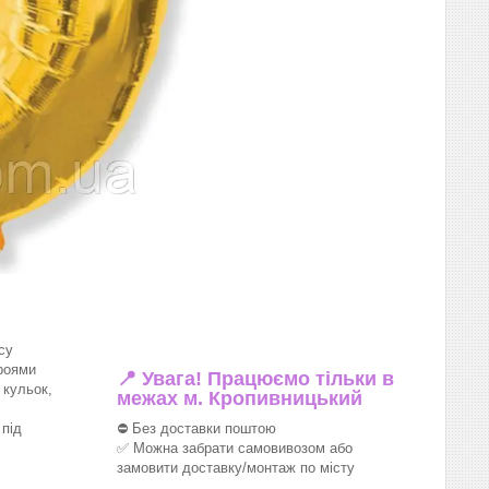
су
роями
📍 Увага! Працюємо тільки в
 кульок,
межах м. Кропивницький
під
⛔ Без доставки поштою
✅ Можна забрати самовивозом або
замовити доставку/монтаж по місту