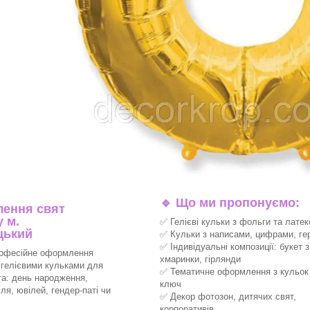
🔹
Що ми пропонуємо:
ення свят
 м.
✅ Гелієві кульки з фольги та латек
цький
✅ Кульки з написами, цифрами, ге
✅ Індивідуальні композиції: букет з
офесійне оформлення
хмаринки, гірлянди
 гелієвими кульками для
✅ Тематичне оформлення з кульок 
та: день народження,
ключ
ля, ювілей, гендер-паті чи
✅ Декор фотозон, дитячих свят,
корпоративів