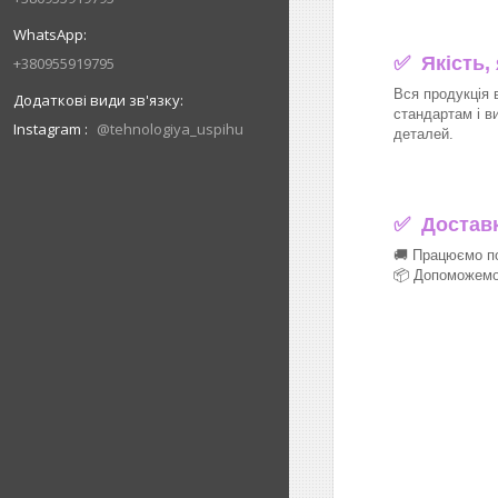
✅ Якість,
+380955919795
Вся продукція 
стандартам і в
Instagram
@tehnologiya_uspihu
деталей.
✅
Доставка
🚚 Працюємо по
📦 Допоможемо 