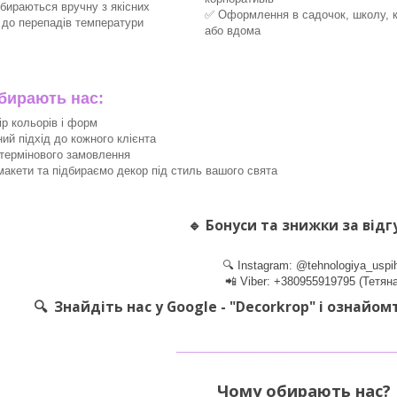
збираються вручну з якісних
✅ Оформлення в садочок, школу, 
х до перепадів температури
або вдома
ирають нас:
ір кольорів і форм
ний підхід до кожного клієнта
термінового замовлення
акети та підбираємо декор під стиль вашого свята
🔹
Бонуси та знижки за відг
🔍 Instagram: @tehnologiya_uspi
📲 Viber: +380955919795 (Тетяна
🔍 Знайдіть нас у Google - "Decorkrop" і ознайом
________________________
Чому обирають нас? 