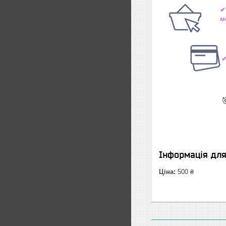
✔
м
✔

Інформація дл
Ціна:
500 ₴