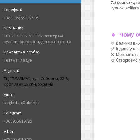
Усі композиції 
кульок, стійки
+380 (95) 591-97-95
🔹
Чому об
ТЕХНОЛОГІЯ УСПІХУ: повітряні
кульки, фотозони, декор на свято
💛 Великий виб
🎈 Індивідуаль
🛠 Можливість 
Тетяна Гладун
🎨 Створюємо м
ТЦ "ПЛАЗМА", вул. Соборна, 22-Б,
Кропивницький, Україна
tatgladun@ukr.net
+380955919795
+380955919795