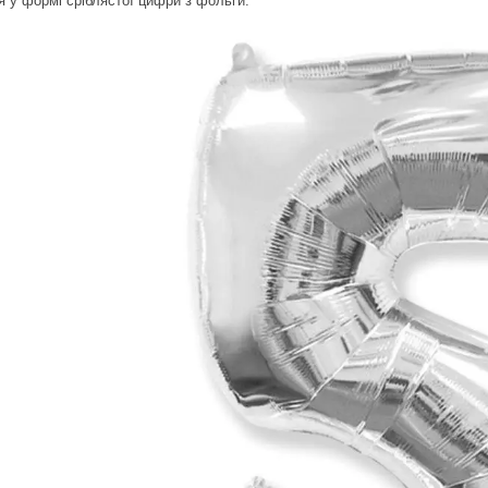
я у формі сріблястої цифри з фольги.