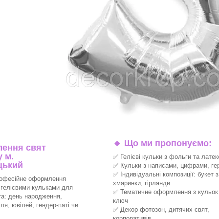
🔹
Що ми пропонуємо:
ення свят
 м.
✅ Гелієві кульки з фольги та латек
цький
✅ Кульки з написами, цифрами, ге
✅ Індивідуальні композиції: букет з
офесійне оформлення
хмаринки, гірлянди
 гелієвими кульками для
✅ Тематичне оформлення з кульок 
та: день народження,
ключ
ля, ювілей, гендер-паті чи
✅ Декор фотозон, дитячих свят,
корпоративів