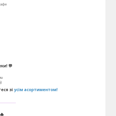
кафе
уки!
💬
hu
)
теся зі
усім асортиментом!
_______
🔥