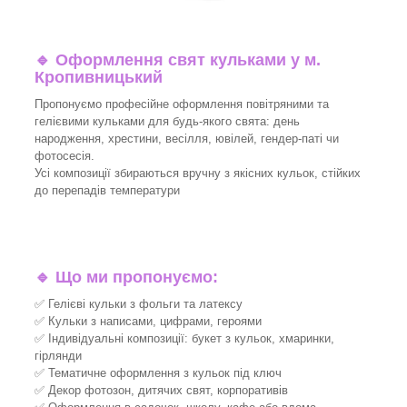
🔹
Оформлення свят кульками у м.
Кропивницький
Пропонуємо професійне оформлення повітряними та
гелієвими кульками для будь-якого свята: день
народження, хрестини, весілля, ювілей, гендер-паті чи
фотосесія.
Усі композиції збираються вручну з якісних кульок, стійких
до перепадів температури
🔹
Що ми пропонуємо:
✅ Гелієві кульки з фольги та латексу
✅ Кульки з написами, цифрами, героями
✅ Індивідуальні композиції: букет з кульок, хмаринки,
гірлянди
✅ Тематичне оформлення з кульок під ключ
✅ Декор фотозон, дитячих свят, корпоративів