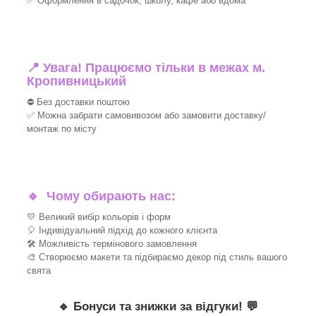
✅ Оформлення в садочок, школу, кафе або вдома
📍 Увага! Працюємо тільки в межах м.
Кропивницький
⛔ Без доставки поштою
✅ Можна забрати самовивозом або замовити доставку/
монтаж по місту
🔹
Чому обирають нас:
💛 Великий вибір кольорів і форм
🎈 Індивідуальний підхід до кожного клієнта
🛠 Можливість термінового замовлення
🎨 Створюємо макети та підбираємо декор під стиль вашого
свята
🔹
Бонуси та знижки за відгуки!
💬