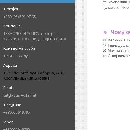
Усі композиції 
кульок, стійки
+380 (95) 591-97-95
🔹
Чому об
ТЕХНОЛОГІЯ УСПІХУ: повітряні
кульки, фотозони, декор на свято
💛 Великий виб
🎈 Індивідуаль
🛠 Можливість 
Тетяна Гладун
🎨 Створюємо м
ТЦ "ПЛАЗМА", вул. Соборна, 22-Б,
Кропивницький, Україна
tatgladun@ukr.net
+380955919795
+380955919795