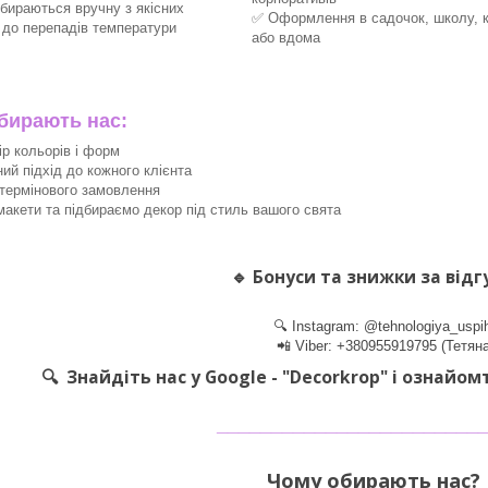
збираються вручну з якісних
✅ Оформлення в садочок, школу, 
х до перепадів температури
або вдома
ирають нас:
ір кольорів і форм
ний підхід до кожного клієнта
термінового замовлення
акети та підбираємо декор під стиль вашого свята
🔹
Бонуси та знижки за відг
🔍 Instagram: @tehnologiya_uspi
📲 Viber: +380955919795 (Тетяна
🔍 Знайдіть нас у Google - "Decorkrop" і ознайом
________________________
Чому обирають нас? 