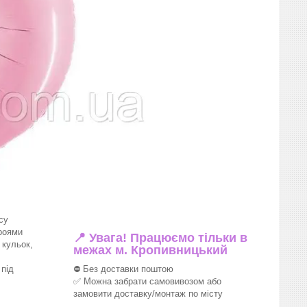
су
роями
📍 Увага! Працюємо тільки в
 кульок,
межах м. Кропивницький
під
⛔ Без доставки поштою
✅ Можна забрати самовивозом або
замовити доставку/монтаж по місту