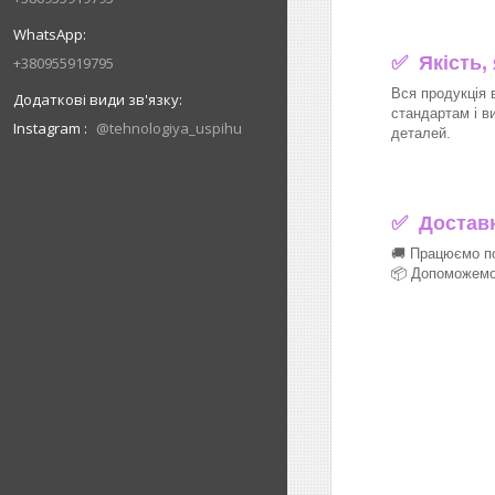
✅ Якість,
+380955919795
Вся продукція 
стандартам і в
Instagram
@tehnologiya_uspihu
деталей.
✅
Доставка
🚚 Працюємо по
📦 Допоможемо 