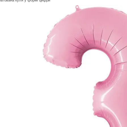
льгована куля у формі цифри