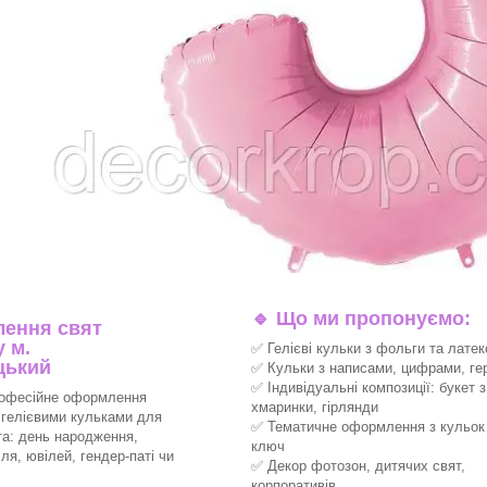
🔹
Що ми пропонуємо:
ення свят
 м.
✅ Гелієві кульки з фольги та латек
цький
✅ Кульки з написами, цифрами, ге
✅ Індивідуальні композиції: букет з
офесійне оформлення
хмаринки, гірлянди
 гелієвими кульками для
✅ Тематичне оформлення з кульок 
та: день народження,
ключ
ля, ювілей, гендер-паті чи
✅ Декор фотозон, дитячих свят,
корпоративів