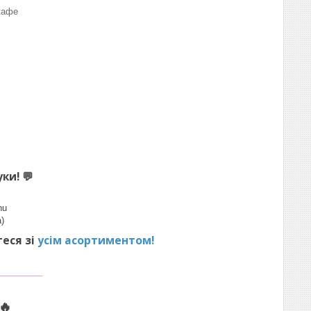
кафе
уки!
💬
hu
)
теся зі
усім асортиментом!
_______
🔥