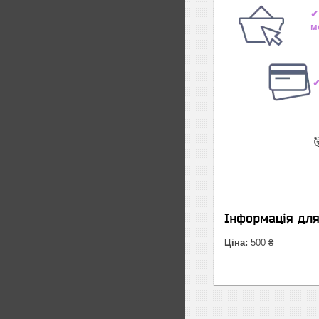
✔
м
✔

Інформація дл
Ціна:
500 ₴