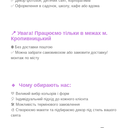
✅ Декор фотозон, дитячих свят, корпоративів
✅ Оформлення в садочок, школу, кафе або вдома
📍 Увага! Працюємо тільки в межах м.
Кропивницький
⛔ Без доставки поштою
✅ Можна забрати самовивозом або замовити доставку/
монтаж по місту
🔹
Чому обирають нас:
💛 Великий вибір кольорів і форм
🎈 Індивідуальний підхід до кожного клієнта
🛠 Можливість термінового замовлення
🎨 Створюємо макети та підбираємо декор під стиль вашого
свята