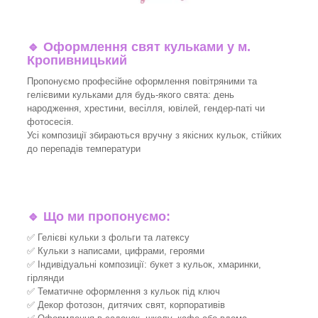
🔹
Оформлення свят кульками у м.
Кропивницький
Пропонуємо професійне оформлення повітряними та
гелієвими кульками для будь-якого свята: день
народження, хрестини, весілля, ювілей, гендер-паті чи
фотосесія.
Усі композиції збираються вручну з якісних кульок, стійких
до перепадів температури
🔹
Що ми пропонуємо:
✅ Гелієві кульки з фольги та латексу
✅ Кульки з написами, цифрами, героями
✅ Індивідуальні композиції: букет з кульок, хмаринки,
гірлянди
✅ Тематичне оформлення з кульок під ключ
✅ Декор фотозон, дитячих свят, корпоративів