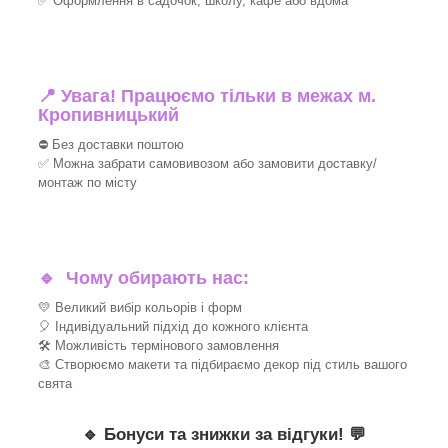
✅ Оформлення в садочок, школу, кафе або вдома
📍 Увага! Працюємо тільки в межах м.
Кропивницький
⛔ Без доставки поштою
✅ Можна забрати самовивозом або замовити доставку/
монтаж по місту
🔹
Чому обирають нас:
💛 Великий вибір кольорів і форм
🎈 Індивідуальний підхід до кожного клієнта
🛠 Можливість термінового замовлення
🎨 Створюємо макети та підбираємо декор під стиль вашого
свята
🔹
Бонуси та знижки за відгуки!
💬