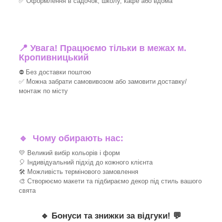
✅ Оформлення в садочок, школу, кафе або вдома
📍 Увага! Працюємо тільки в межах м.
Кропивницький
⛔ Без доставки поштою
✅ Можна забрати самовивозом або замовити доставку/
монтаж по місту
🔹
Чому обирають нас:
💛 Великий вибір кольорів і форм
🎈 Індивідуальний підхід до кожного клієнта
🛠 Можливість термінового замовлення
🎨 Створюємо макети та підбираємо декор під стиль вашого
свята
🔹
Бонуси та знижки за відгуки!
💬