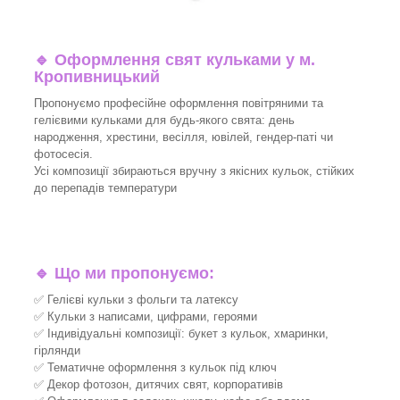
🔹
Оформлення свят кульками у м.
Кропивницький
Пропонуємо професійне оформлення повітряними та
гелієвими кульками для будь-якого свята: день
народження, хрестини, весілля, ювілей, гендер-паті чи
фотосесія.
Усі композиції збираються вручну з якісних кульок, стійких
до перепадів температури
🔹
Що ми пропонуємо:
✅ Гелієві кульки з фольги та латексу
✅ Кульки з написами, цифрами, героями
✅ Індивідуальні композиції: букет з кульок, хмаринки,
гірлянди
✅ Тематичне оформлення з кульок під ключ
✅ Декор фотозон, дитячих свят, корпоративів