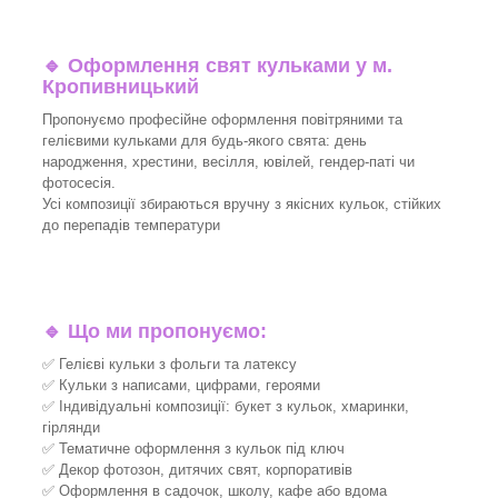
🔹
Оформлення свят кульками у м.
Кропивницький
Пропонуємо професійне оформлення повітряними та
гелієвими кульками для будь-якого свята: день
народження, хрестини, весілля, ювілей, гендер-паті чи
фотосесія.
Усі композиції збираються вручну з якісних кульок, стійких
до перепадів температури
🔹
Що ми пропонуємо:
✅ Гелієві кульки з фольги та латексу
✅ Кульки з написами, цифрами, героями
✅ Індивідуальні композиції: букет з кульок, хмаринки,
гірлянди
✅ Тематичне оформлення з кульок під ключ
✅ Декор фотозон, дитячих свят, корпоративів
✅ Оформлення в садочок, школу, кафе або вдома