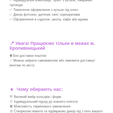
✅ Індивідуальні композиції: букет з кульок, хмаринки,
гірлянди
✅ Тематичне оформлення з кульок під ключ
✅ Декор фотозон, дитячих свят, корпоративів
✅ Оформлення в садочок, школу, кафе або вдома
📍 Увага! Працюємо тільки в межах м.
Кропивницький
⛔ Без доставки поштою
✅ Можна забрати самовивозом або замовити доставку/
монтаж по місту
🔹
Чому обирають нас:
💛 Великий вибір кольорів і форм
🎈 Індивідуальний підхід до кожного клієнта
🛠 Можливість термінового замовлення
🎨 Створюємо макети та підбираємо декор під стиль вашого