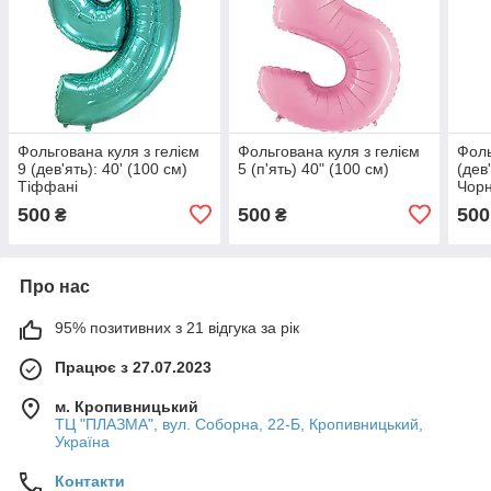
Фольгована куля з гелієм
Фольгована куля з гелієм
Фоль
9 (дев'ять): 40' (100 см)
5 (п'ять) 40" (100 см)
(дев
Тіффані
Чор
500
500
500
₴
₴
Про нас
95% позитивних з 21 відгука за рік
Працює з 27.07.2023
м. Кропивницький
ТЦ "ПЛАЗМА", вул. Соборна, 22-Б, Кропивницький,
Україна
Контакти