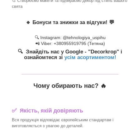
🎨 Створюємо макети та підбираємо декор під стиль вашого
свята
🔹
Бонуси та знижки за відгуки!
💬
🔍 Instagram: @tehnologiya_uspihu
📲 Viber: +380955919795 (Тетяна)
🔍 Знайдіть нас у Google - "Decorkrop" і
ознайомтеся зі
усім асортиментом!
_______________________________
Чому обирають нас? 🔥
✅ Якість, якій довіряють
Вся продукція відповідає європейським стандартам і
виготовляється з увагою до деталей.