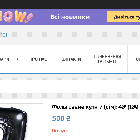
net
ПОВЕРНЕННЯ
ВАРИ
ПРО НАС
КОНТАКТИ
О
ТА ОБМІН
Фольгована куля 7 (сім): 40' (10
500 ₴
Послуга