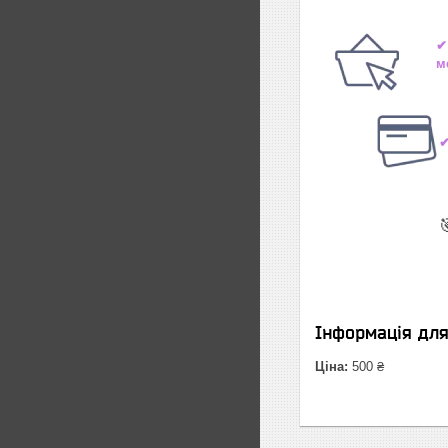
✔
м
✔

Інформація дл
Ціна:
500 ₴