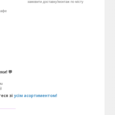
замовити доставку/монтаж по місту
кафе
уки!
💬
hu
)
теся зі
усім асортиментом!
_______