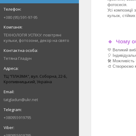
фотосесія.
Усі композиції 
кульок, стійки
+380 (95) 591-97-95
ТЕХНОЛОГІЯ УСПІХУ: повітряні
кульки, фотозони, декор на свято
🔹
Чому об
💛 Великий виб
🎈 Індивідуаль
Тетяна Гладун
🛠 Можливість 
🎨 Створюємо м
ТЦ "ПЛАЗМА", вул. Соборна, 22-Б,
Кропивницький, Україна
tatgladun@ukr.net
+380955919795
+380955919795