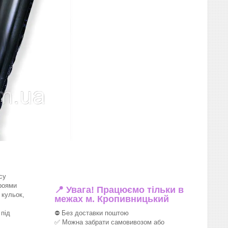
су
роями
📍 Увага! Працюємо тільки в
 кульок,
межах м. Кропивницький
під
⛔ Без доставки поштою
✅ Можна забрати самовивозом або