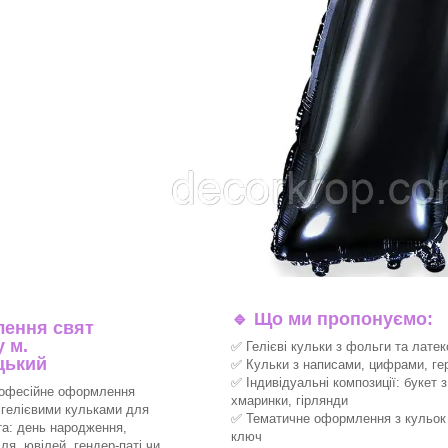
🔹
Що ми пропонуємо:
ення свят
 м.
✅ Гелієві кульки з фольги та латек
цький
✅ Кульки з написами, цифрами, ге
✅ Індивідуальні композиції: букет з
офесійне оформлення
хмаринки, гірлянди
 гелієвими кульками для
✅ Тематичне оформлення з кульок 
та: день народження,
ключ
ля, ювілей, гендер-паті чи