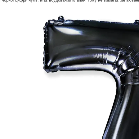
 чорної цифри нуль. Має вбудований клапан, тому не вимагає запаювання