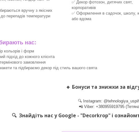
✅ Декор фотозон, дитячих свят,
корпоративів
збираються вручну з якісних
✅ Оформлення в садочок, школу, 
х до перепадів температури
або вдома
ирають нас:
ір кольорів і форм
ний підхід до кожного клієнта
термінового замовлення
акети та підбираємо декор під стиль вашого свята
🔹
Бонуси та знижки за відг
🔍 Instagram: @tehnologiya_uspi
📲 Viber: +380955919795 (Тетяна
🔍 Знайдіть нас у Google - "Decorkrop" і ознайом
________________________