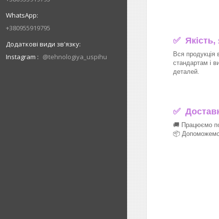
+380955919795
✅ Якість,
Вся продукція 
Instagram
@tehnologiya_uspihu
стандартам і в
деталей.
✅
Доставка
🚚 Працюємо по
📦 Допоможемо 