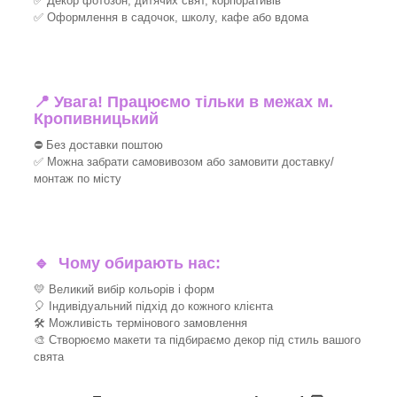
✅ Декор фотозон, дитячих свят, корпоративів
✅ Оформлення в садочок, школу, кафе або вдома
📍 Увага! Працюємо тільки в межах м.
Кропивницький
⛔ Без доставки поштою
✅ Можна забрати самовивозом або замовити доставку/
монтаж по місту
🔹
Чому обирають нас:
💛 Великий вибір кольорів і форм
🎈 Індивідуальний підхід до кожного клієнта
🛠 Можливість термінового замовлення
🎨 Створюємо макети та підбираємо декор під стиль вашого
свята