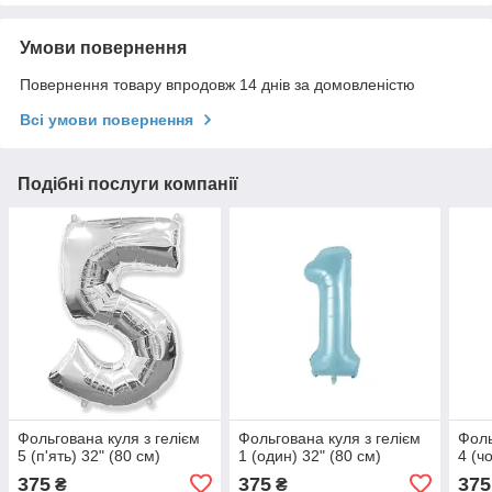
Умови повернення
Повернення товару впродовж 14 днів за домовленістю
Всі умови повернення
Подібні послуги компанії
Фольгована куля з гелієм
Фольгована куля з гелієм
Фоль
5 (п'ять) 32" (80 см)
1 (один) 32" (80 см)
4 (ч
375
375
375
₴
₴