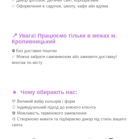
✅ Декор фотозон, дитячих свят, корпоративів
✅ Оформлення в садочок, школу, кафе або вдома
📍 Увага! Працюємо тільки в межах м.
Кропивницький
⛔ Без доставки поштою
✅ Можна забрати самовивозом або замовити доставку/
монтаж по місту
🔹
Чому обирають нас:
💛 Великий вибір кольорів і форм
🎈 Індивідуальний підхід до кожного клієнта
🛠 Можливість термінового замовлення
🎨 Створюємо макети та підбираємо декор під стиль вашого
свята