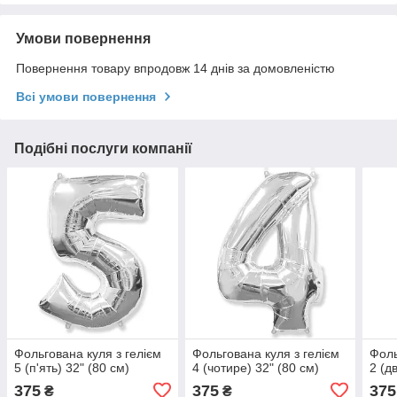
Умови повернення
Повернення товару впродовж 14 днів за домовленістю
Всі умови повернення
Подібні послуги компанії
Фольгована куля з гелієм
Фольгована куля з гелієм
Фоль
5 (п'ять) 32" (80 см)
4 (чотире) 32" (80 см)
2 (д
375
375
375
₴
₴