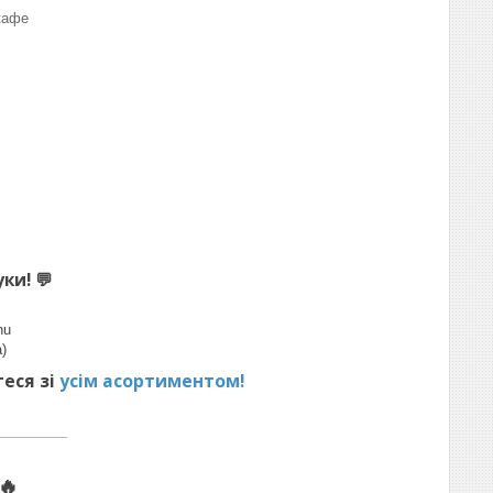
кафе
уки!
💬
hu
)
теся зі
усім асортиментом!
_______
🔥