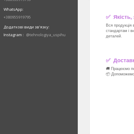
✅ Якість,
+380955919795
Вся продукція 
стандартам і в
Instagram
@tehnologiya_uspihu
деталей.
✅
Доставка
🚚 Працюємо по
📦 Допоможемо 