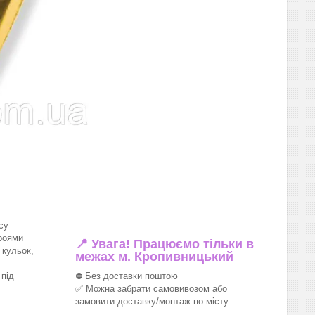
су
роями
📍 Увага! Працюємо тільки в
 кульок,
межах м. Кропивницький
під
⛔ Без доставки поштою
✅ Можна забрати самовивозом або
замовити доставку/монтаж по місту