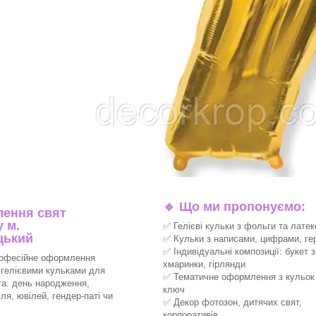
🔹
Що ми пропонуємо:
ення свят
 м.
✅ Гелієві кульки з фольги та латек
цький
✅ Кульки з написами, цифрами, ге
✅ Індивідуальні композиції: букет з
офесійне оформлення
хмаринки, гірлянди
 гелієвими кульками для
✅ Тематичне оформлення з кульок 
та: день народження,
ключ
ля, ювілей, гендер-паті чи
✅ Декор фотозон, дитячих свят,
корпоративів