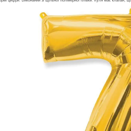
рмі цифри. Виконаний зі щільної полімерної плівки. Куля має клапан, 