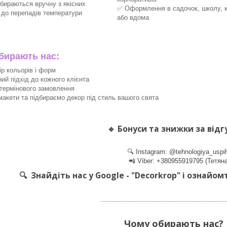
збираються вручну з якісних
✅ Оформлення в садочок, школу, 
х до перепадів температури
або вдома
ирають нас:
ір кольорів і форм
ний підхід до кожного клієнта
термінового замовлення
акети та підбираємо декор під стиль вашого свята
🔹
Бонуси та знижки за відг
🔍 Instagram: @tehnologiya_uspi
📲 Viber: +380955919795 (Тетяна
🔍 Знайдіть нас у Google - "Decorkrop" і ознайом
________________________
Чому обирають нас? 