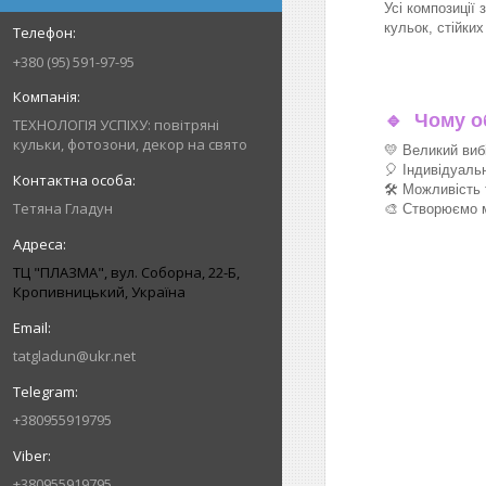
Усі композиції 
кульок, стійки
+380 (95) 591-97-95
🔹
Чому об
ТЕХНОЛОГІЯ УСПІХУ: повітряні
кульки, фотозони, декор на свято
💛 Великий виб
🎈 Індивідуаль
🛠 Можливість 
Тетяна Гладун
🎨 Створюємо м
ТЦ "ПЛАЗМА", вул. Соборна, 22-Б,
Кропивницький, Україна
tatgladun@ukr.net
+380955919795
+380955919795