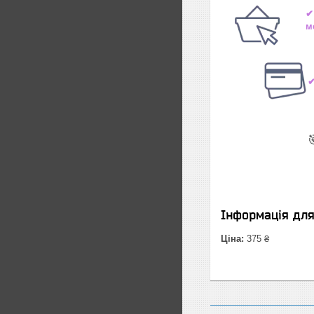
✔
м
✔

Інформація дл
Ціна:
375 ₴