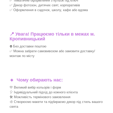
✅ Тематичне оформлення з кульок під ключ
✅ Декор фотозон, дитячих свят, корпоративів
✅ Оформлення в садочок, школу, кафе або вдома
📍 Увага! Працюємо тільки в межах м.
Кропивницький
⛔ Без доставки поштою
✅ Можна забрати самовивозом або замовити доставку/
монтаж по місту
🔹
Чому обирають нас:
💛 Великий вибір кольорів і форм
🎈 Індивідуальний підхід до кожного клієнта
🛠 Можливість термінового замовлення
🎨 Створюємо макети та підбираємо декор під стиль вашого
свята