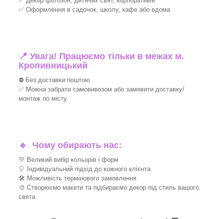
✅ Декор фотозон, дитячих свят, корпоративів
✅ Оформлення в садочок, школу, кафе або вдома
📍 Увага! Працюємо тільки в межах м.
Кропивницький
⛔ Без доставки поштою
✅ Можна забрати самовивозом або замовити доставку/
монтаж по місту
🔹
Чому обирають нас:
💛 Великий вибір кольорів і форм
🎈 Індивідуальний підхід до кожного клієнта
🛠 Можливість термінового замовлення
🎨 Створюємо макети та підбираємо декор під стиль вашого
свята