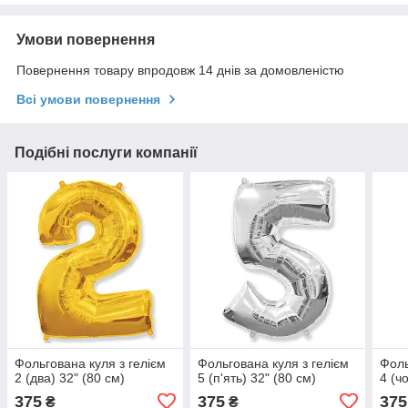
Умови повернення
Повернення товару впродовж 14 днів за домовленістю
Всі умови повернення
Подібні послуги компанії
Фольгована куля з гелієм
Фольгована куля з гелієм
Фоль
2 (два) 32" (80 см)
5 (п'ять) 32" (80 см)
4 (ч
375
375
375
₴
₴