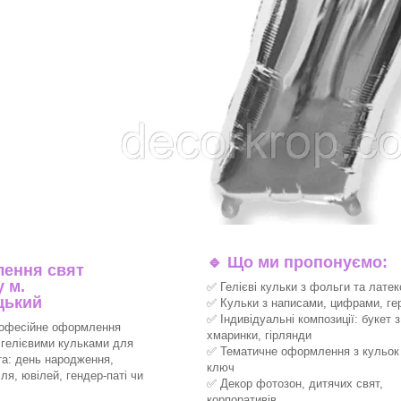
🔹
Що ми пропонуємо:
ення свят
 м.
✅ Гелієві кульки з фольги та латек
цький
✅ Кульки з написами, цифрами, ге
✅ Індивідуальні композиції: букет з
офесійне оформлення
хмаринки, гірлянди
 гелієвими кульками для
✅ Тематичне оформлення з кульок 
та: день народження,
ключ
ля, ювілей, гендер-паті чи
✅ Декор фотозон, дитячих свят,
корпоративів