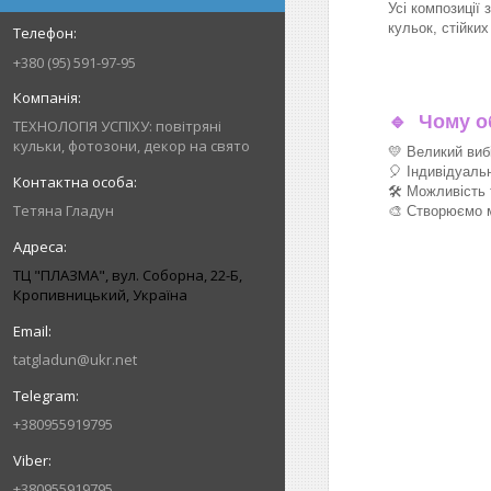
Усі композиції 
кульок, стійки
+380 (95) 591-97-95
🔹
Чому об
ТЕХНОЛОГІЯ УСПІХУ: повітряні
кульки, фотозони, декор на свято
💛 Великий виб
🎈 Індивідуаль
🛠 Можливість 
Тетяна Гладун
🎨 Створюємо м
ТЦ "ПЛАЗМА", вул. Соборна, 22-Б,
Кропивницький, Україна
tatgladun@ukr.net
+380955919795
+380955919795