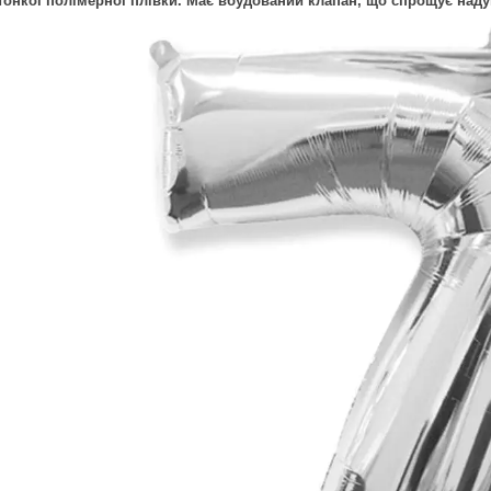
тонкої полімерної плівки. Має вбудований клапан, що спрощує наду