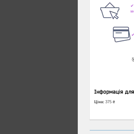
✔
м
✔

Інформація дл
Ціна:
375 ₴