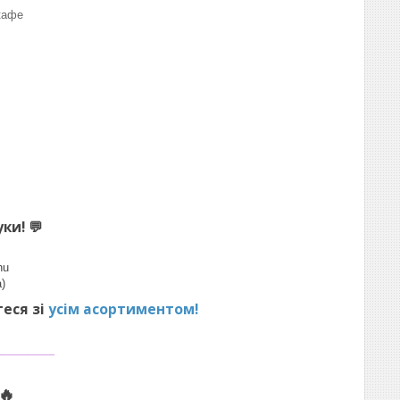
кафе
уки!
💬
hu
)
теся зі
усім асортиментом!
_______
🔥