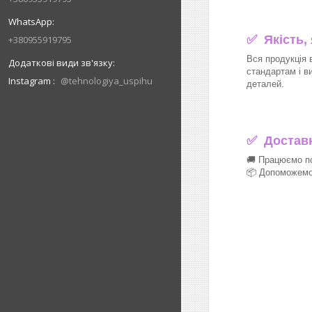
✅ Якість,
+380955919795
Вся продукція 
стандартам і в
Instagram
@tehnologiya_uspihu
деталей.
✅
Доставка
🚚 Працюємо по
📦 Допоможемо 