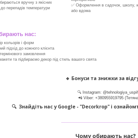
збираються вручну з якісних
✅ Оформлення в садочок, школу, 
х до перепадів температури
або вдома
ирають нас:
ір кольорів і форм
ний підхід до кожного клієнта
термінового замовлення
акети та підбираємо декор під стиль вашого свята
🔹
Бонуси та знижки за відг
🔍 Instagram: @tehnologiya_uspi
📲 Viber: +380955919795 (Тетяна
🔍 Знайдіть нас у Google - "Decorkrop" і ознайом
________________________
Чому обирають нас? 