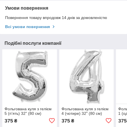
Умови повернення
Повернення товару впродовж 14 днів за домовленістю
Всі умови повернення
Подібні послуги компанії
Фольгована куля з гелієм
Фольгована куля з гелієм
Фоль
5 (п'ять) 32" (80 см)
4 (чотире) 32" (80 см)
1 (о
375
375
375
₴
₴