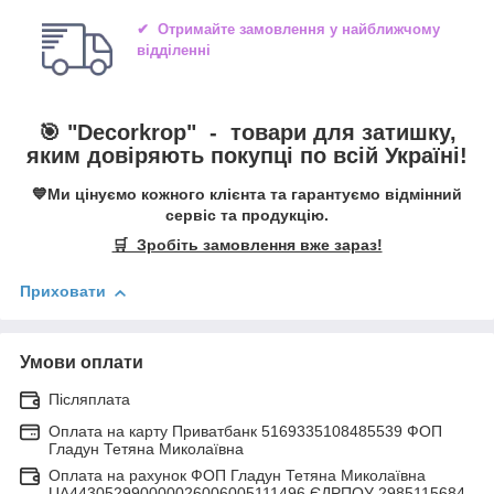
✔ Отримайте замовлення у найближчому
відділенні
🎯 "
Decorkrop
" -
товари для затишку,
яким довіряють покупці по всій Україні!
💙Ми цінуємо кожного клієнта та гарантуємо відмінний
сервіс та продукцію.
🛒 Зробіть замовлення вже зараз!
Приховати
Умови оплати
Післяплата
Оплата на карту Приватбанк 5169335108485539 ФОП
Гладун Тетяна Миколаївна
Оплата на рахунок ФОП Гладун Тетяна Миколаївна
UA443052990000026006005111496 ЄДРПОУ 2985115684