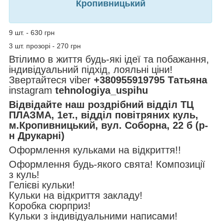
Кропивницький
9 шт. - 630 грн
3 шт. прозорі - 270 грн
Втілимо в життя будь-які ідеї та побажання,
індивідуальний підхід, лояльні ціни!
Звертайтеся viber
+380955919795 Татьяна
instagram
tehnologiya_uspihu
Відвідайте наш роздрібний відділ ТЦ
ПЛАЗМА, 1ет., відділ повітряних куль,
м.Кропивницький, вул. Соборна, 22 б (р-
н Друкарні)
Оформлення кульками на відкриття!!
Оформлення будь-якого свята! Композиції
з куль!
Гелієві кульки!
Кульки на відкриття закладу!
Коробка сюрприз!
Кульки з індивідуальними написами!