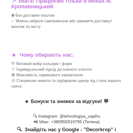
📍 Увага! Працюємо тільки в межах м.
Кропивницький
⛔ Без доставки поштою
✅ Можна забрати самовивозом або замовити доставку/
монтаж по місту
🔹
Чому обирають нас:
💛 Великий вибір кольорів і форм
🎈 Індивідуальний підхід до кожного клієнта
🛠 Можливість термінового замовлення
🎨 Створюємо макети та підбираємо декор під стиль вашого
свята
🔹
Бонуси та знижки за відгуки!
💬
🔍 Instagram: @tehnologiya_uspihu
📲 Viber: +380955919795 (Тетяна)
🔍 Знайдіть нас у Google - "Decorkrop" і