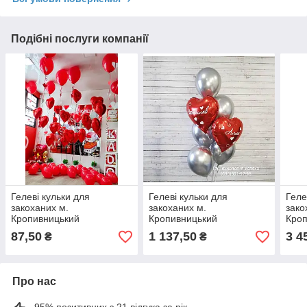
Подібні послуги компанії
Гелеві кульки для
Гелеві кульки для
Геле
закоханих м.
закоханих м.
зако
Кропивницький
Кропивницький
Кро
87,50
1 137,50
3 4
₴
₴
Про нас