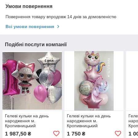
Умови повернення
Повернення товару впродовж 14 днів за домовленістю
Всі умови повернення
Подібні послуги компанії
Гелеві кульки на день
Гелеві кульки на день
Геле
народження м.
народження м.
наро
Кропивницький
Кропивницький
Кро
1 987,50
1 750
1 0
₴
₴