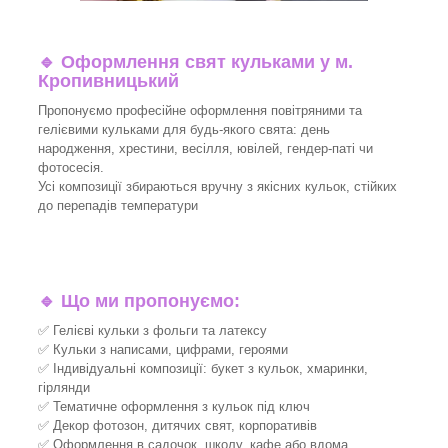
🔹
Оформлення свят кульками у м.
Кропивницький
Пропонуємо професійне оформлення повітряними та
гелієвими кульками для будь-якого свята: день
народження, хрестини, весілля, ювілей, гендер-паті чи
фотосесія.
Усі композиції збираються вручну з якісних кульок, стійких
до перепадів температури
🔹
Що ми пропонуємо:
✅ Гелієві кульки з фольги та латексу
✅ Кульки з написами, цифрами, героями
✅ Індивідуальні композиції: букет з кульок, хмаринки,
гірлянди
✅ Тематичне оформлення з кульок під ключ
✅ Декор фотозон, дитячих свят, корпоративів
✅ Оформлення в садочок, школу, кафе або вдома