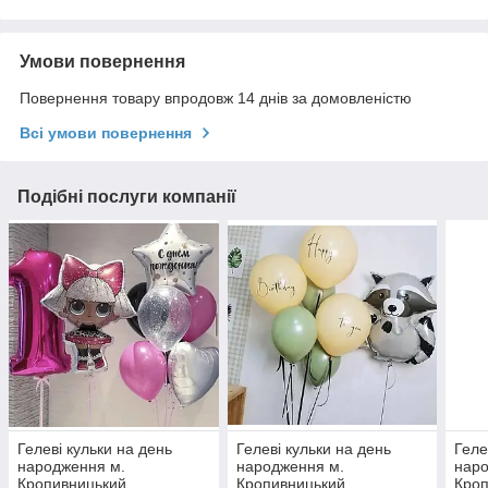
Умови повернення
Повернення товару впродовж 14 днів за домовленістю
Всі умови повернення
Подібні послуги компанії
Гелеві кульки на день
Гелеві кульки на день
Геле
народження м.
народження м.
наро
Кропивницький
Кропивницький
Кро