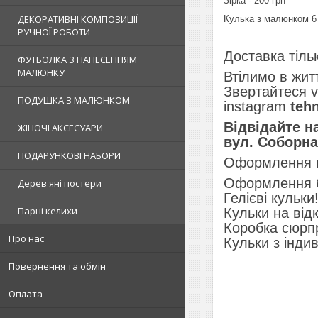
Зірка - 200 грн
ДЕКОРАТИВНІ КОМПОЗИЦІЇ
Кулька з малюнком 6 
РУЧНОЇ РОБОТИ
Доставка тіль
ФУТБОЛКА З НАНЕСЕННЯМ
МАЛЮНКУ
Втілимо в житт
Звертайтеся v
ПОДУШКА З МАЛЮНКОМ
instagram
teh
Відвідайте н
ЖІНОЧІ АКСЕСУАРИ
вул. Соборна,
ПОДАРУНКОВІ НАБОРИ
Оформлення к
Оформлення бу
Дерев'яні постери
Гелієві кульки
Парні келихи
Кульки на від
Коробка сюрп
Про нас
Кульки з інди
Повернення та обмін
Оплата