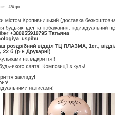
шт. - 420 грн
ки містом Кропивницький (доставка безкоштовна,
я будь-які ідеї та побажання, індивідуальний пі
iber
+380955919795 Татьяна
nologiya_uspihu
аш роздрібний відділ ТЦ ПЛАЗМА, 1ет., відд
 22 б (р-н Друкарні)
ульками на відкриття!!
дь-якого свята! Композиції з куль!
!
криття закладу!
риз!
відуальними написами!