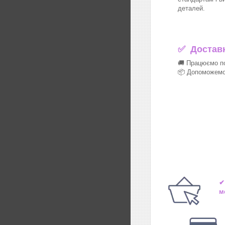
деталей.
✅
Доставка
🚚 Працюємо по
📦 Допоможемо 
✔
м