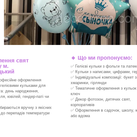
🔹
Що ми пропонуємо:
ення свят
 м.
✅ Гелієві кульки з фольги та латек
цький
✅ Кульки з написами, цифрами, ге
✅ Індивідуальні композиції: букет з
офесійне оформлення
хмаринки, гірлянди
 гелієвими кульками для
✅ Тематичне оформлення з кульок 
та: день народження,
ключ
ля, ювілей, гендер-паті чи
✅ Декор фотозон, дитячих свят,
корпоративів
збираються вручну з якісних
✅ Оформлення в садочок, школу, 
х до перепадів температури
або вдома