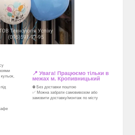
су
роями
📍 Увага! Працюємо тільки в
 кульок,
межах м. Кропивницький
під
⛔ Без доставки поштою
✅ Можна забрати самовивозом або
замовити доставку/монтаж по місту
кафе