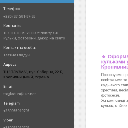
+380 (95) 591-97-95
ТЕХНОЛОГІЯ УСПІХУ: повітряні
кульки, фотозони, декор на свято
Тетяна Гладун
🔹
Оформл
кульками у
Кропивни
ТЦ "ПЛАЗМА", вул. Соборна, 22-Б,
Пропонуємо пр
Кропивницький, Україна
повітряними та
будь-якого свя
хрестини, весіл
tatgladun@ukr.net
фотосесія.
Усі композиції 
кульок, стійки
+380955919795
+380955919795