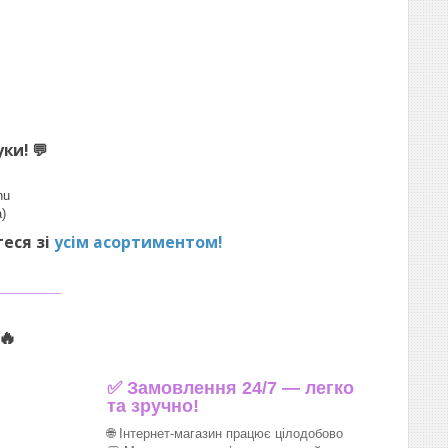
уки!
💬
hu
)
теся зі
усім асортиментом!
_______
🔥
✅ Замовлення 24/7 — легко
та зручно!
🌐 Інтернет-магазин працює цілодобово