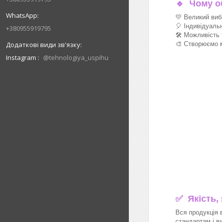
🔹
Чому об
💛 Великий виб
🎈 Індивідуаль
+380955919795
🛠 Можливість 
🎨 Створюємо м
Instagram
@tehnologiya_uspihu
✅ Якість,
Вся продукція 
стандартам і в