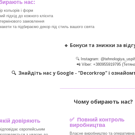
ирають нас:
ір кольорів і форм
ний підхід до кожного клієнта
термінового замовлення
акети та підбираємо декор під стиль вашого свята
🔹
Бонуси та знижки за відг
🔍 Instagram: @tehnologiya_uspi
📲 Viber: +380955919795 (Тетяна
🔍 Знайдіть нас у Google - "Decorkrop" і ознайом
________________________
Чому обирають нас? 
✅ Повний контроль
 якій довіряють
виробництва
відповідає європейським
Власне виробництво та оперативна
иготовляється з увагою до