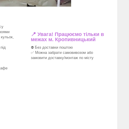
су
роями
📍 Увага! Працюємо тільки в
 кульок,
межах м. Кропивницький
під
⛔ Без доставки поштою
✅ Можна забрати самовивозом або
замовити доставку/монтаж по місту
кафе