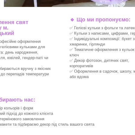
🔹
Що ми пропонуємо:
ення свят
 м.
✅ Гелієві кульки з фольги та латек
цький
✅ Кульки з написами, цифрами, ге
✅ Індивідуальні композиції: букет з
офесійне оформлення
хмаринки, гірлянди
 гелієвими кульками для
✅ Тематичне оформлення з кульок 
та: день народження,
ключ
ля, ювілей, гендер-паті чи
✅ Декор фотозон, дитячих свят,
корпоративів
збираються вручну з якісних
✅ Оформлення в садочок, школу, 
х до перепадів температури
або вдома
ирають нас:
ір кольорів і форм
ний підхід до кожного клієнта
термінового замовлення
акети та підбираємо декор під стиль вашого свята