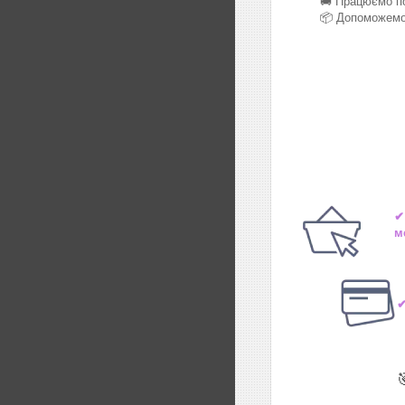
🚚 Працюємо по
📦 Допоможемо 
✔
м
✔
