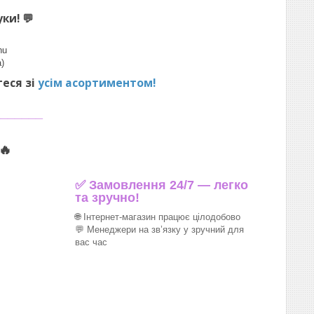
уки!
💬
hu
)
теся зі
усім асортиментом!
_______
🔥
✅ Замовлення 24/7 — легко
та зручно!
🌐 Інтернет-магазин працює цілодобово
💬 Менеджери на зв’язку у зручний для
вас час