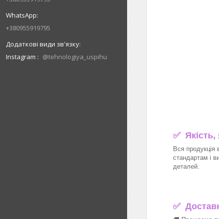
+380955919795
Instagram
@tehnologiya_uspihu
✅ Якість,
Вся продукція 
стандартам і в
деталей.
✅
Доставка