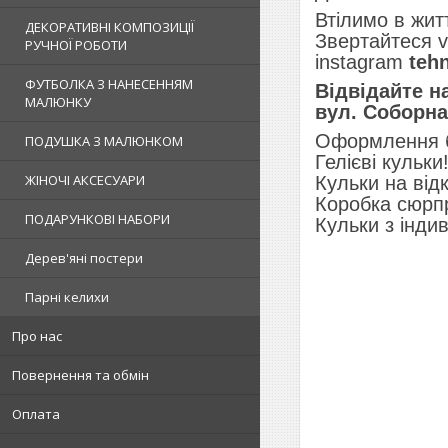
Втілимо в житт
ДЕКОРАТИВНІ КОМПОЗИЦІЇ
Звертайтеся v
РУЧНОЇ РОБОТИ
instagram
teh
ФУТБОЛКА З НАНЕСЕННЯМ
Відвідайте н
МАЛЮНКУ
вул. Соборна,
Оформлення бу
ПОДУШКА З МАЛЮНКОМ
Гелієві кульки
ЖІНОЧІ АКСЕСУАРИ
Кульки на від
Коробка сюрп
ПОДАРУНКОВІ НАБОРИ
Кульки з інди
Дерев'яні постери
Парні келихи
Про нас
Повернення та обмін
Оплата