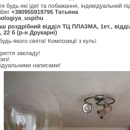
я будь-які ідеї та побажання, індивідуальний пі
iber
+380955919795 Татьяна
nologiya_uspihu
аш роздрібний відділ ТЦ ПЛАЗМА, 1ет., відд
 22 б (р-н Друкарні)
дь-якого свята! Композиції з куль!
!
криття закладу!
риз!
відуальними написами!