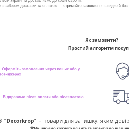
 всій Україні та доставляємо до країн Європи.
з вибором доставки та оплатою — отримайте замовлення швидко й без з
________________________
Як замовити?
Простий алгоритм покуп
 Оформіть замовлення через кошик або у
есенджерах
 Відправимо після оплати або післяплатою
 "
Decorkrop
" -
товари для затишку, яким довір
💙Ми цінуємо кожного клієнта та гарантуємо відмінн