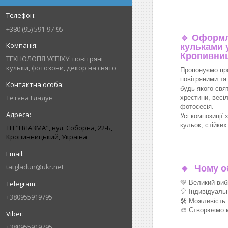
+380 (95) 591-97-95
🔹
Оформл
кульками у
Кропивни
ТЕХНОЛОГІЯ УСПІХУ: повітряні
кульки, фотозони, декор на свято
Пропонуємо пр
повітряними та
будь-якого свя
Тетяна Гладун
хрестини, весіл
фотосесія.
Усі композиції 
кульок, стійки
ТЦ "ПЛАЗМА", вул. Соборна, 22-Б,
Кропивницький, Україна
tatgladun@ukr.net
🔹
Чому об
💛 Великий виб
🎈 Індивідуаль
+380955919795
🛠 Можливість 
🎨 Створюємо м
+380955919795