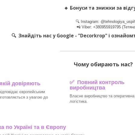
🔹
Бонуси та знижки за відг
🔍 Instagram: @tehnologiya_uspi
📲 Viber: +380955919795 (Тетяна
🔍 Знайдіть нас у Google - "Decorkrop" і ознайом
________________________
Чому обирають нас? 
✅ Повний контроль
 якій довіряють
виробництва
відповідає європейським
Власне виробництво та оперативна
иготовляється з увагою до
логістика.
 по Україні та в Європу