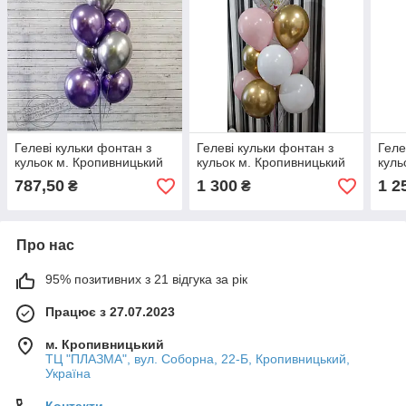
Гелеві кульки фонтан з
Гелеві кульки фонтан з
Геле
кульок м. Кропивницький
кульок м. Кропивницький
куль
787,50
1 300
1 2
₴
₴
Про нас
95% позитивних з 21 відгука за рік
Працює з 27.07.2023
м. Кропивницький
ТЦ "ПЛАЗМА", вул. Соборна, 22-Б, Кропивницький,
Україна