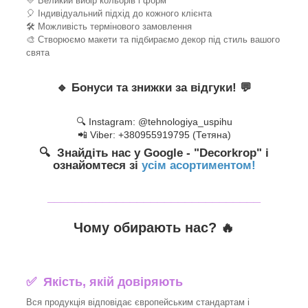
💛 Великий вибір кольорів і форм
🎈 Індивідуальний підхід до кожного клієнта
🛠 Можливість термінового замовлення
🎨 Створюємо макети та підбираємо декор під стиль вашого
свята
🔹
Бонуси та знижки за відгуки!
💬
🔍 Instagram: @tehnologiya_uspihu
📲 Viber: +380955919795 (Тетяна)
🔍 Знайдіть нас у Google - "Decorkrop" і
ознайомтеся зі
усім асортиментом!
_______________________________
Чому обирають нас? 🔥
✅ Якість, якій довіряють
Вся продукція відповідає європейським стандартам і