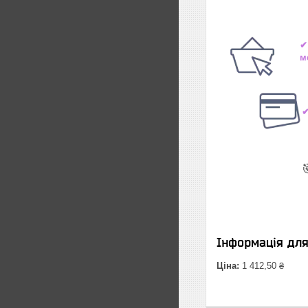
✔
м
✔

Інформація дл
Ціна:
1 412,50 ₴