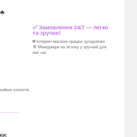
🔥
✅ Замовлення 24/7 — легко
та зручно!
🌐 Інтернет-магазин працює цілодобово
💬 Менеджери на зв’язку у зручний для
вас час
айвих клопотів.
_______
ки: