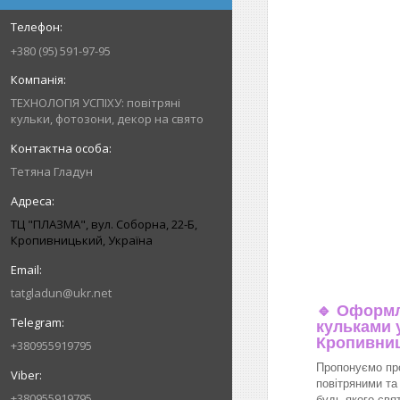
+380 (95) 591-97-95
ТЕХНОЛОГІЯ УСПІХУ: повітряні
кульки, фотозони, декор на свято
Тетяна Гладун
ТЦ "ПЛАЗМА", вул. Соборна, 22-Б,
Кропивницький, Україна
tatgladun@ukr.net
🔹
Оформл
кульками у
Кропивни
+380955919795
Пропонуємо пр
повітряними та
+380955919795
будь-якого свя