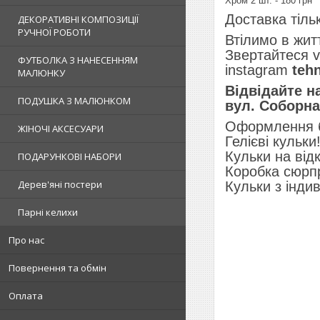
Хром 2 шт. - 180 грн
Доставка тіль
ДЕКОРАТИВНІ КОМПОЗИЦІЇ
РУЧНОЇ РОБОТИ
Втілимо в житт
Звертайтеся v
ФУТБОЛКА З НАНЕСЕННЯМ
instagram
teh
МАЛЮНКУ
Відвідайте н
ПОДУШКА З МАЛЮНКОМ
вул. Соборна,
Оформлення бу
ЖІНОЧІ АКСЕСУАРИ
Гелієві кульки
Кульки на від
ПОДАРУНКОВІ НАБОРИ
Коробка сюрп
Дерев'яні постери
Кульки з інди
Парні келихи
Про нас
Повернення та обмін
Оплата