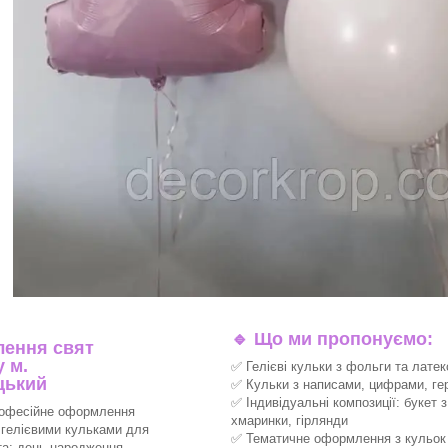
🔹
Що ми пропонуємо:
ення свят
 м.
✅ Гелієві кульки з фольги та латек
цький
✅ Кульки з написами, цифрами, ге
✅ Індивідуальні композиції: букет з
офесійне оформлення
хмаринки, гірлянди
 гелієвими кульками для
✅ Тематичне оформлення з кульок 
та: день народження,