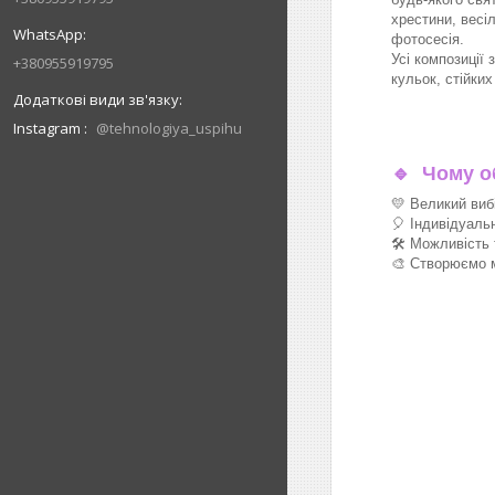
хрестини, весіл
фотосесія.
Усі композиції 
+380955919795
кульок, стійки
Instagram
@tehnologiya_uspihu
🔹
Чому об
💛 Великий виб
🎈 Індивідуаль
🛠 Можливість 
🎨 Створюємо м