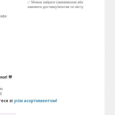
✅ Можна забрати самовивозом або
замовити доставку/монтаж по місту
кафе
уки!
💬
hu
)
теся зі
усім асортиментом!
_______