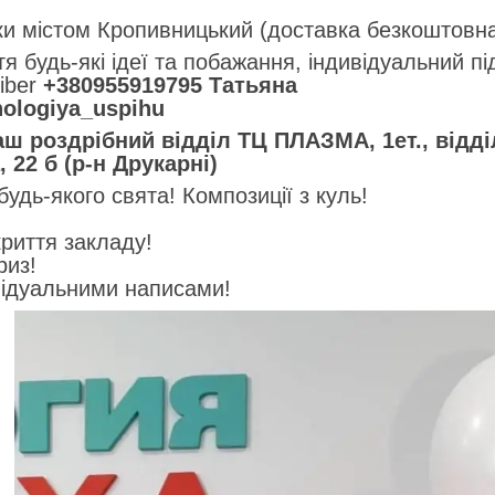
ки містом Кропивницький (доставка безкоштовна,
я будь-які ідеї та побажання, індивідуальний пі
iber
+380955919795 Татьяна
nologiya_uspihu
аш роздрібний відділ ТЦ ПЛАЗМА, 1ет., відд
 22 б (р-н Друкарні)
дь-якого свята! Композиції з куль!
!
криття закладу!
риз!
відуальними написами!