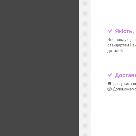
✅ Якість,
Вся продукція 
стандартам і в
деталей.
✅
Доставка
🚚 Працюємо по
📦 Допоможемо 