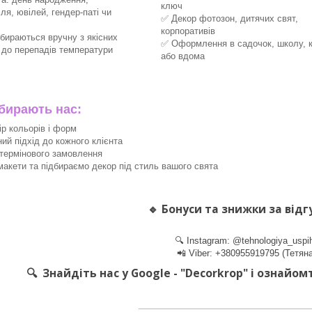
ключ
ля, ювілей, гендер-паті чи
✅ Декор фотозон, дитячих свят,
корпоративів
збираються вручну з якісних
✅ Оформлення в садочок, школу, 
х до перепадів температури
або вдома
ирають нас:
ір кольорів і форм
ний підхід до кожного клієнта
термінового замовлення
акети та підбираємо декор під стиль вашого свята
🔹
Бонуси та знижки за відг
🔍 Instagram: @tehnologiya_uspi
📲 Viber: +380955919795 (Тетяна
🔍 Знайдіть нас у Google - "Decorkrop" і ознайом
________________________