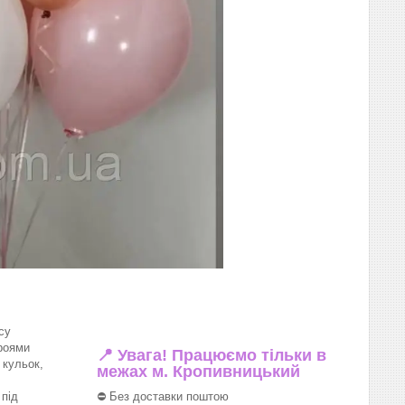
су
роями
📍 Увага! Працюємо тільки в
 кульок,
межах м. Кропивницький
під
⛔ Без доставки поштою