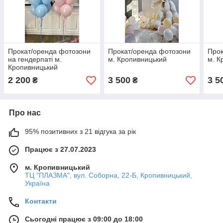
Прокат/оренда фотозони
Прокат/оренда фотозони
Прок
на гендерпаті м.
м. Кропивницький
м. К
Кропивницький
2 200
3 500
3 5
₴
₴
Про нас
95% позитивних з 21 відгука за рік
Працює з 27.07.2023
м. Кропивницький
ТЦ "ПЛАЗМА", вул. Соборна, 22-Б, Кропивницький,
Україна
Контакти
Сьогодні працює з 09:00 до 18:00