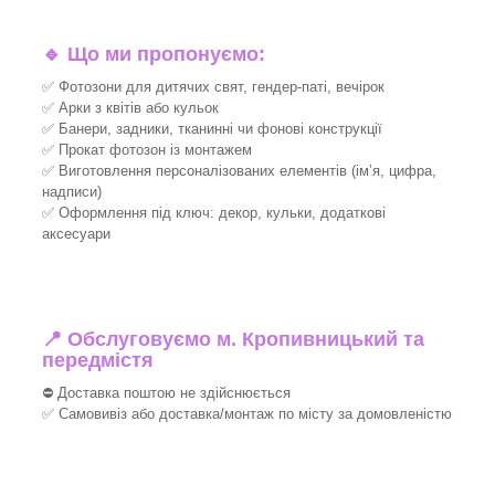
🔹
Що ми пропонуємо:
✅ Фотозони для дитячих свят, гендер-паті, вечірок
✅ Арки з квітів або кульок
✅ Банери, задники, тканинні чи фонові конструкції
✅ Прокат фотозон із монтажем
✅ Виготовлення персоналізованих елементів (ім’я, цифра,
надписи)
✅ Оформлення під ключ: декор, кульки, додаткові
аксесуари
📍 Обслуговуємо м. Кропивницький та
передмістя
⛔ Доставка поштою не здійснюється
✅ Самовивіз або доставка/монтаж по місту за домовленістю