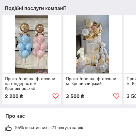
Подібні послуги компанії
Прокат/оренда фотозони
Прокат/оренда фотозони
Прок
на гендерпаті м.
м. Кропивницький
м. К
Кропивницький
2 200
3 500
3 5
₴
₴
Про нас
95% позитивних з 21 відгука за рік