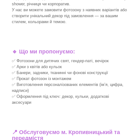
shower, річниця чи корпоратив.
У нас ви можете замовити фотозону з наявних варіантів або
створити унікальний декор під замовлення — за вашим
стилем, кольорами й темою.
🔹
Що ми пропонуємо:
✅ Фотозони для дитячих свят, гендер-паті, вечірок
✅ Арки з квітів або кульок
✅ Банери, задники, тканинні чи фонові конструкції
✅ Прокат фотозон із монтажем
✅ Виготовлення персоналізованих елементів (ім’я, цифра,
надписи)
✅ Оформлення під ключ: декор, кульки, додаткові
аксесуари
📍 Обслуговуємо м. Кропивницький та
передмістя