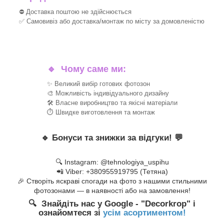
⛔ Доставка поштою не здійснюється
✅ Самовивіз або доставка/монтаж по місту за домовленістю
🔹
Чому саме ми:
✨ Великий вибір готових фотозон
🎨 Можливість індивідуального дизайну
🛠 Власне виробництво та якісні матеріали
⏱ Швидке виготовлення та монтаж
🔹
Бонуси та знижки за відгуки!
💬
🔍 Instagram: @tehnologiya_uspihu
📲 Viber: +380955919795 (Тетяна)
🎉 Створіть яскраві спогади на фото з нашими стильними
фотозонами — в наявності або на замовлення!
🔍 Знайдіть нас у Google - "Decorkrop" і
ознайомтеся зі
усім асортиментом!