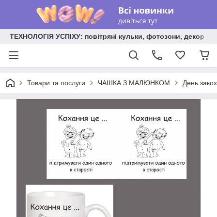
ТЕХНОЛОГІЯ УСПІХУ: повітряні кульки, фотозони, декор на
Товари та послуги
ЧАШКА З МАЛЮНКОМ
День зако