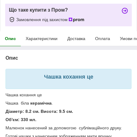
Що таке купити з Пром?
Замовлення під захистом
Опис
Характеристики
Доставка
Оплата
Умови п
Опис
Чашка кохання це
Чашка кохання це
Чашка біла
керамічна
.
Діаметр: 8.2 см. Висота: 9.5 см.
Об'єм: 330 мл.
Малюнок нанесений за допомогою сублімаційного друку.
Готові чашки з нанесеним зображенням мити вручну.