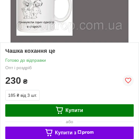
Чашка кохання це
Готово до відправки
Опт і роздріб
230
₴
185 ₴
від 3 шт.
Купити
або
Купити з