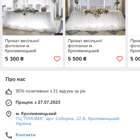
Прокат весільної
Прокат весільної
Прок
фотозони м.
фотозони м.
фото
Кропивницький
Кропивницький
Кро
5 300
5 500
5 0
₴
₴
Про нас
95% позитивних з 21 відгука за рік
Працює з 27.07.2023
м. Кропивницький
ТЦ "ПЛАЗМА", вул. Соборна, 22-Б, Кропивницький,
Україна
Контакти