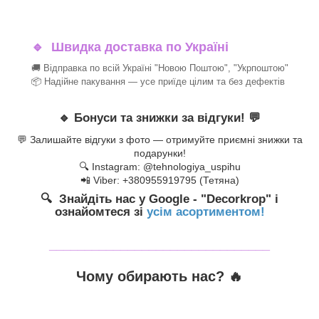
🔹
Швидка доставка по Україні
🚚 Відправка по всій Україні "Новою Поштою", "Укрпоштою"
📦 Надійне пакування — усе приїде цілим та без дефектів
🔹
Бонуси та знижки за відгуки!
💬
💬 Залишайте відгуки з фото — отримуйте приємні знижки та
подарунки!
🔍 Instagram: @tehnologiya_uspihu
📲 Viber: +380955919795 (Тетяна)
🔍 Знайдіть нас у Google - "Decorkrop" і
ознайомтеся зі
усім асортиментом!
_______________________________
Чому обирають нас? 🔥