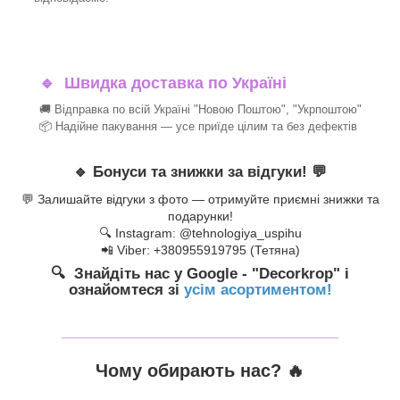
🔹
Швидка доставка по Україні
🚚 Відправка по всій Україні "Новою Поштою", "Укрпоштою"
📦 Надійне пакування — усе приїде цілим та без дефектів
🔹
Бонуси та знижки за відгуки!
💬
💬 Залишайте відгуки з фото — отримуйте приємні знижки та
подарунки!
🔍 Instagram: @tehnologiya_uspihu
📲 Viber: +380955919795 (Тетяна)
🔍 Знайдіть нас у Google - "Decorkrop" і
ознайомтеся зі
усім асортиментом!
_______________________________
Чому обирають нас? 🔥