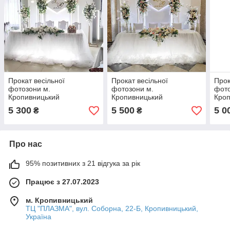
Прокат весільної
Прокат весільної
Прок
фотозони м.
фотозони м.
фото
Кропивницький
Кропивницький
Кро
5 300
5 500
5 0
₴
₴
Про нас
95% позитивних з 21 відгука за рік
Працює з 27.07.2023
м. Кропивницький
ТЦ "ПЛАЗМА", вул. Соборна, 22-Б, Кропивницький,
Україна