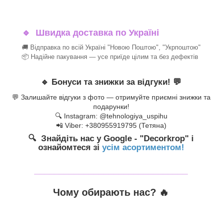
🔹
Швидка доставка по Україні
🚚 Відправка по всій Україні "Новою Поштою", "Укрпоштою"
📦 Надійне пакування — усе приїде цілим та без дефектів
🔹
Бонуси та знижки за відгуки!
💬
💬 Залишайте відгуки з фото — отримуйте приємні знижки та
подарунки!
🔍 Instagram: @tehnologiya_uspihu
📲 Viber: +380955919795 (Тетяна)
🔍 Знайдіть нас у Google - "Decorkrop" і
ознайомтеся зі
усім асортиментом!
_______________________________
Чому обирають нас? 🔥