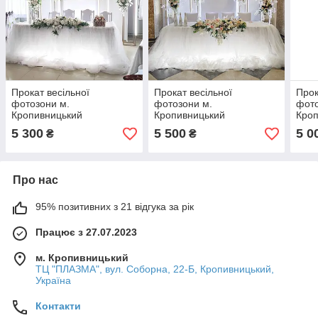
Прокат весільної
Прокат весільної
Прок
фотозони м.
фотозони м.
фото
Кропивницький
Кропивницький
Кро
5 300
5 500
5 0
₴
₴
Про нас
95% позитивних з 21 відгука за рік
Працює з 27.07.2023
м. Кропивницький
ТЦ "ПЛАЗМА", вул. Соборна, 22-Б, Кропивницький,
Україна
Контакти