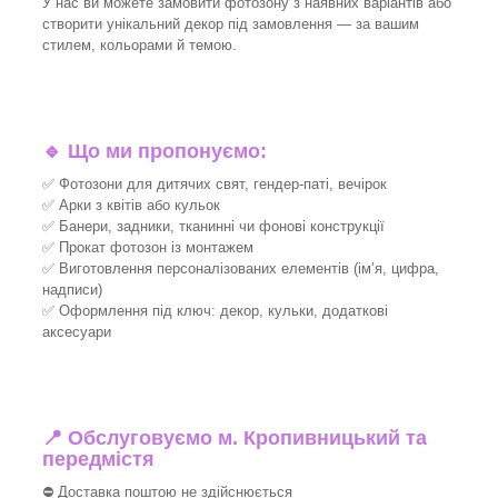
У нас ви можете замовити фотозону з наявних варіантів або
створити унікальний декор під замовлення — за вашим
стилем, кольорами й темою.
🔹
Що ми пропонуємо:
✅ Фотозони для дитячих свят, гендер-паті, вечірок
✅ Арки з квітів або кульок
✅ Банери, задники, тканинні чи фонові конструкції
✅ Прокат фотозон із монтажем
✅ Виготовлення персоналізованих елементів (ім’я, цифра,
надписи)
✅ Оформлення під ключ: декор, кульки, додаткові
аксесуари
📍 Обслуговуємо м. Кропивницький та
передмістя
⛔ Доставка поштою не здійснюється