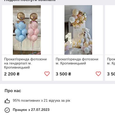
Прокат/оренда фотозони
Прокат/оренда фотозони
Прок
на гендерпаті м.
м. Кропивницький
м. К
Кропивницький
2 200
3 500
3 5
₴
₴
Про нас
95% позитивних з 21 відгука за рік
Працює з 27.07.2023