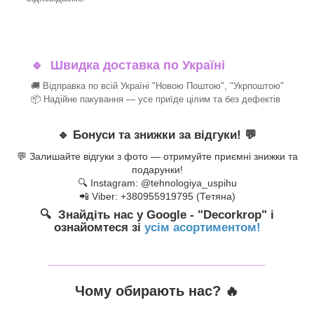
🔹
Швидка доставка по Україні
🚚 Відправка по всій Україні "Новою Поштою", "Укрпоштою"
📦 Надійне пакування — усе приїде цілим та без дефектів
🔹
Бонуси та знижки за відгуки!
💬
💬 Залишайте відгуки з фото — отримуйте приємні знижки та
подарунки!
🔍 Instagram: @tehnologiya_uspihu
📲 Viber: +380955919795 (Тетяна)
🔍 Знайдіть нас у Google - "Decorkrop" і
ознайомтеся зі
усім асортиментом!
_______________________________
Чому обирають нас? 🔥