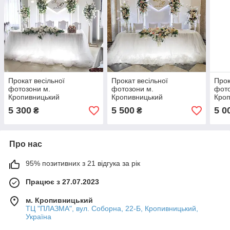
Прокат весільної
Прокат весільної
Прок
фотозони м.
фотозони м.
фото
Кропивницький
Кропивницький
Кро
5 300
5 500
5 0
₴
₴
Про нас
95% позитивних з 21 відгука за рік
Працює з 27.07.2023
м. Кропивницький
ТЦ "ПЛАЗМА", вул. Соборна, 22-Б, Кропивницький,
Україна