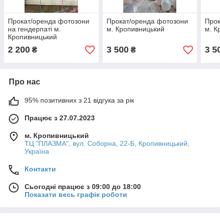
Прокат/оренда фотозони
Прокат/оренда фотозони
Прок
на гендерпаті м.
м. Кропивницький
м. К
Кропивницький
2 200
3 500
3 5
₴
₴
Про нас
95% позитивних з 21 відгука за рік
Працює з 27.07.2023
м. Кропивницький
ТЦ "ПЛАЗМА", вул. Соборна, 22-Б, Кропивницький,
Україна
Контакти
Сьогодні працює з 09:00 до 18:00
Показати весь графік роботи